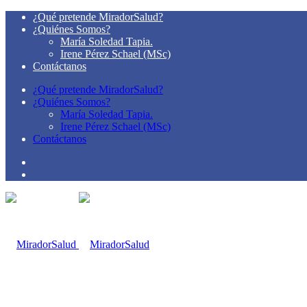
¿Qué pretende MiradorSalud?
¿Quiénes Somos?
María Soledad Tapia.
Irene Pérez Schael (MSc)
Contáctanos
¿Qué pretende MiradorSalud?
¿Quiénes Somos?
María Soledad Tapia.
Irene Pérez Schael (MSc)
Contáctanos