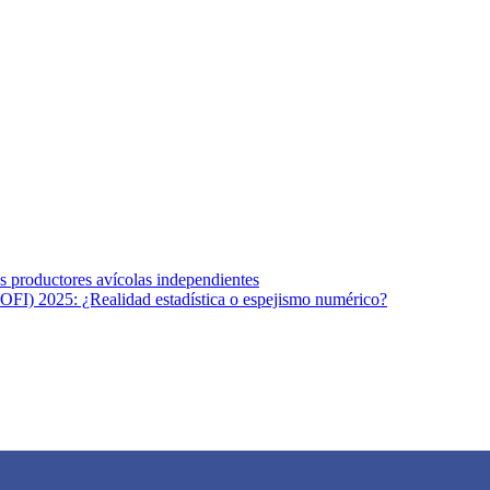
s afines y de la comunicación comprometidos con la promoción de una s
r los temas fundamentales de nuestra página: Salud y Vida (estilo de vi
los productores avícolas independientes
OFI) 2025: ¿Realidad estadística o espejismo numérico?
na vida saludable, como individuos y como sociedad, mediante la difusi