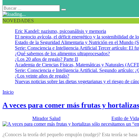
NOVEDADES
Eric Kandel: nazismo, psicoanálisis y memoria
El negocio avícola, el déficit energético y la sostenibilidad de 
Estado de la Seguridad Alimentaria y Nutrición en el Mundo (S
Serie: Consciencia e Inteligencia Artificial Tercer artículo: El fu
¿Qué sabemos de los alimentos ultraprocesados?
¿Los 20 años de regalo? Parte II
Academia de Ciencias Físicas, Matemáticas y Naturales (AC
Serie: Consciencia e Inteligencia Artificial. Segundo artículo: ¿
¿Los veinte años de regalo?
Nuevas noticias sobre las dietas vegetarianas y el riesgo de cán
Inicio
Nudge
A veces para comer más frutas y hortaliza
Publicado por:
Mirador Salud
Fecha:
22 junio, 2021
En:
Estilo de Vida
¿Conoces la teoría del pequeño empujón (nudge)? Esta teoría se basa e