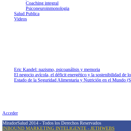
Coaching integral
Psiconeuroinmonologia
Salud Publica
Videos
¿Quiénes somos?
Somos un equipo de investigadores, profesionales de la salud y rama
colaboradores con ética, sentido crítico y responsabilidad para aborda
Entradas recientes
Eric Kandel: nazismo, psicoanálisis y memoria
El negocio avícola, el déficit energético y la sostenibilidad de 
Estado de la Seguridad Alimentaria y Nutrición en el Mundo (S
Nuestra misión
Nuestra misión primordial es estimular una actitud proactiva hacia u
conciencia sobre la prevención en salud.
Acceder
MiradorSalud 2014 - Todos los Derechos Reservados
INBOUND MARKETING INTELIGENTE - JETHWEBS