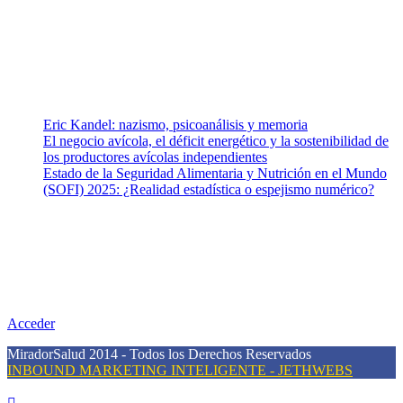
equipo de colaboradores con ética, sentido crítico y responsabilidad
para abordar los temas fundamentales de nuestra página: Salud y
Vida (estilo de vida y nutrición), Vacunas, Salud Pública y Salud
Mental.
Entradas recientes
Eric Kandel: nazismo, psicoanálisis y memoria
El negocio avícola, el déficit energético y la sostenibilidad de
los productores avícolas independientes
Estado de la Seguridad Alimentaria y Nutrición en el Mundo
(SOFI) 2025: ¿Realidad estadística o espejismo numérico?
Nuestra misión
Nuestra misión primordial es estimular una actitud proactiva hacia
una vida saludable, como individuos y como sociedad, mediante la
difusión de información al día que promueva el desarrollo de una
mayor conciencia sobre la prevención en salud.
Acceder
MiradorSalud 2014 - Todos los Derechos Reservados
INBOUND MARKETING INTELIGENTE - JETHWEBS