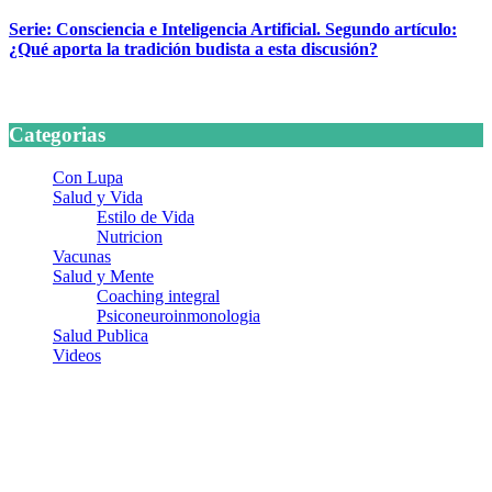
Serie: Consciencia e Inteligencia Artificial. Segundo artículo:
¿Qué aporta la tradición budista a esta discusión?
24 marzo, 2026
Categorias
Con Lupa
Salud y Vida
Estilo de Vida
Nutricion
Vacunas
Salud y Mente
Coaching integral
Psiconeuroinmonologia
Salud Publica
Videos
¿Quiénes somos?
Somos un equipo de investigadores, profesionales de la salud y
ramas afines y de la comunicación comprometidos con la promoción
de una salud responsable. El sitio web MiradorSalud cuenta con un