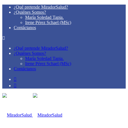
¿Qué pretende MiradorSalud?
¿Quiénes Somos?
María Soledad Tapia.
Irene Pérez Schael (MSc)
Contáctanos
¿Qué pretende MiradorSalud?
¿Quiénes Somos?
María Soledad Tapia.
Irene Pérez Schael (MSc)
Contáctanos