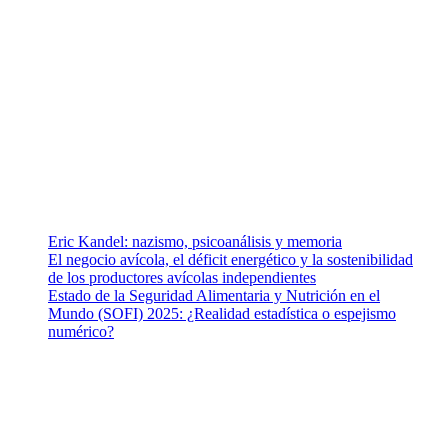
Somos un equipo de investigadores, profesionales de la salud y
ramas afines y de la comunicación comprometidos con la
promoción de una salud responsable. El sitio web MiradorSalud
cuenta con un equipo de colaboradores con ética, sentido crítico y
responsabilidad para abordar los temas fundamentales de nuestra
página: Salud y Vida (estilo de vida y nutrición), Vacunas, Salud
Pública y Salud Mental.
Entradas recientes
Eric Kandel: nazismo, psicoanálisis y memoria
El negocio avícola, el déficit energético y la sostenibilidad
de los productores avícolas independientes
Estado de la Seguridad Alimentaria y Nutrición en el
Mundo (SOFI) 2025: ¿Realidad estadística o espejismo
numérico?
Nuestra misión
Nuestra misión primordial es estimular una actitud proactiva hacia