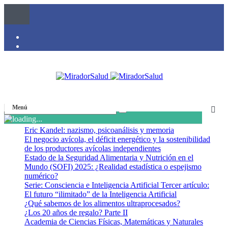
Menú
Eric Kandel: nazismo, psicoanálisis y memoria
El negocio avícola, el déficit energético y la sostenibilidad
de los productores avícolas independientes
Estado de la Seguridad Alimentaria y Nutrición en el
Mundo (SOFI) 2025: ¿Realidad estadística o espejismo
numérico?
Serie: Consciencia e Inteligencia Artificial Tercer artículo:
El futuro “ilimitado” de la Inteligencia Artificial
¿Qué sabemos de los alimentos ultraprocesados?
¿Los 20 años de regalo? Parte II
Academia de Ciencias Físicas, Matemáticas y Naturales