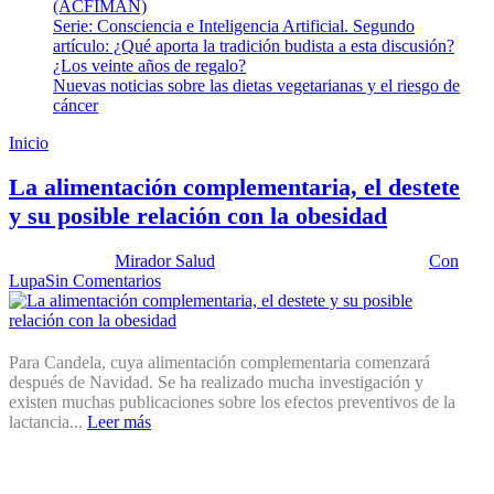
(ACFIMAN)
Serie: Consciencia e Inteligencia Artificial. Segundo
artículo: ¿Qué aporta la tradición budista a esta discusión?
¿Los veinte años de regalo?
Nuevas noticias sobre las dietas vegetarianas y el riesgo de
cáncer
Inicio
Nutrientes en alimentación complementaria
La alimentación complementaria, el destete
y su posible relación con la obesidad
Publicado por:
Mirador Salud
Fecha:
10 diciembre, 2019
En:
Con
Lupa
Sin Comentarios
Para Candela, cuya alimentación complementaria comenzará
después de Navidad. Se ha realizado mucha investigación y
existen muchas publicaciones sobre los efectos preventivos de la
lactancia...
Leer más