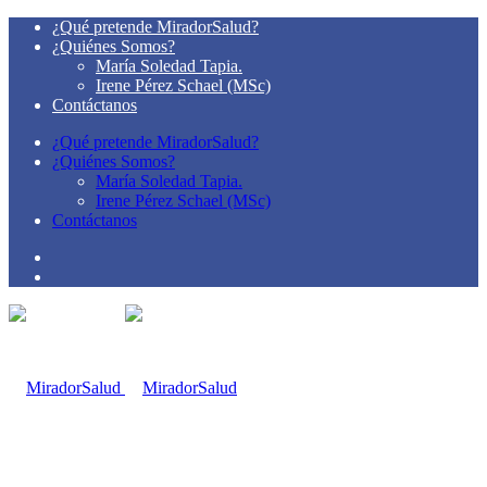
¿Qué pretende MiradorSalud?
¿Quiénes Somos?
María Soledad Tapia.
Irene Pérez Schael (MSc)
Contáctanos
¿Qué pretende MiradorSalud?
¿Quiénes Somos?
María Soledad Tapia.
Irene Pérez Schael (MSc)
Contáctanos