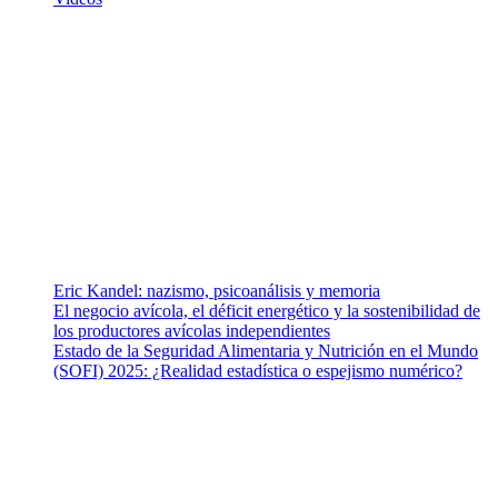
¿Quiénes somos?
Somos un equipo de investigadores, profesionales de la salud y
ramas afines y de la comunicación comprometidos con la promoción
de una salud responsable. El sitio web MiradorSalud cuenta con un
equipo de colaboradores con ética, sentido crítico y responsabilidad
para abordar los temas fundamentales de nuestra página: Salud y
Vida (estilo de vida y nutrición), Vacunas, Salud Pública y Salud
Mental.
Entradas recientes
Eric Kandel: nazismo, psicoanálisis y memoria
El negocio avícola, el déficit energético y la sostenibilidad de
los productores avícolas independientes
Estado de la Seguridad Alimentaria y Nutrición en el Mundo
(SOFI) 2025: ¿Realidad estadística o espejismo numérico?
Nuestra misión
Nuestra misión primordial es estimular una actitud proactiva hacia
una vida saludable, como individuos y como sociedad, mediante la
difusión de información al día que promueva el desarrollo de una