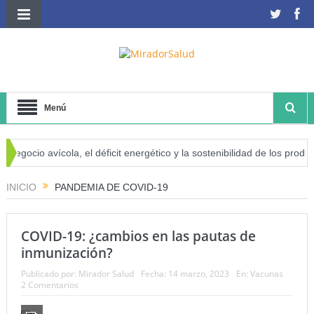
Menú
negocio avícola, el déficit energético y la sostenibilidad de los product
sgo de cáncer
INICIO
PANDEMIA DE COVID-19
COVID-19: ¿cambios en las pautas de
inmunización?
Publicado por:
Mirador Salud
Fecha:
14 marzo, 2023
En:
Vacunas
2 Comentarios