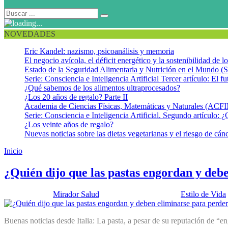
NOVEDADES
Eric Kandel: nazismo, psicoanálisis y memoria
El negocio avícola, el déficit energético y la sostenibilidad de 
Estado de la Seguridad Alimentaria y Nutrición en el Mundo (S
Serie: Consciencia e Inteligencia Artificial Tercer artículo: El fu
¿Qué sabemos de los alimentos ultraprocesados?
¿Los 20 años de regalo? Parte II
Academia de Ciencias Físicas, Matemáticas y Naturales (AC
Serie: Consciencia e Inteligencia Artificial. Segundo artículo: ¿
¿Los veinte años de regalo?
Nuevas noticias sobre las dietas vegetarianas y el riesgo de cán
Inicio
Pasta
¿Quién dijo que las pastas engordan y deb
Publicado por:
Mirador Salud
Fecha:
12 julio, 2016
En:
Estilo de Vida
Buenas noticias desde Italia: La pasta, a pesar de su reputación de “e