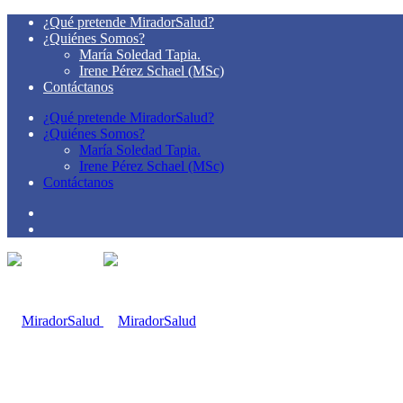
¿Qué pretende MiradorSalud?
¿Quiénes Somos?
María Soledad Tapia.
Irene Pérez Schael (MSc)
Contáctanos
¿Qué pretende MiradorSalud?
¿Quiénes Somos?
María Soledad Tapia.
Irene Pérez Schael (MSc)
Contáctanos