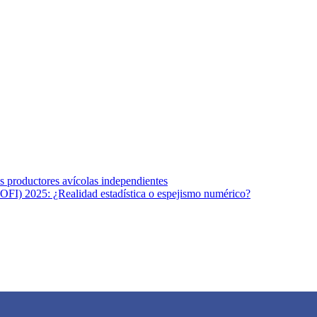
s afines y de la comunicación comprometidos con la promoción de una s
r los temas fundamentales de nuestra página: Salud y Vida (estilo de vi
los productores avícolas independientes
OFI) 2025: ¿Realidad estadística o espejismo numérico?
na vida saludable, como individuos y como sociedad, mediante la difusi