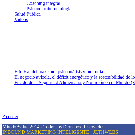
Coaching integral
Psiconeuroinmonologia
Salud Publica
Videos
¿Quiénes somos?
Somos un equipo de investigadores, profesionales de la salud y rama
colaboradores con ética, sentido crítico y responsabilidad para aborda
Entradas recientes
Eric Kandel: nazismo, psicoanálisis y memoria
El negocio avícola, el déficit energético y la sostenibilidad de 
Estado de la Seguridad Alimentaria y Nutrición en el Mundo (S
Nuestra misión
Nuestra misión primordial es estimular una actitud proactiva hacia u
conciencia sobre la prevención en salud.
Acceder
MiradorSalud 2014 - Todos los Derechos Reservados
INBOUND MARKETING INTELIGENTE - JETHWEBS