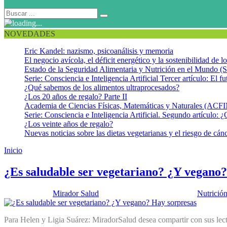
NOVEDADES
Eric Kandel: nazismo, psicoanálisis y memoria
El negocio avícola, el déficit energético y la sostenibilidad de 
Estado de la Seguridad Alimentaria y Nutrición en el Mundo (S
Serie: Consciencia e Inteligencia Artificial Tercer artículo: El fu
¿Qué sabemos de los alimentos ultraprocesados?
¿Los 20 años de regalo? Parte II
Academia de Ciencias Físicas, Matemáticas y Naturales (AC
Serie: Consciencia e Inteligencia Artificial. Segundo artículo: ¿
¿Los veinte años de regalo?
Nuevas noticias sobre las dietas vegetarianas y el riesgo de cán
Inicio
Position paper
¿Es saludable ser vegetariano? ¿Y vegano
Publicado por:
Mirador Salud
Fecha:
13 diciembre, 2016
En:
Nutrició
Para Helen y Ligia Suárez: MiradorSalud desea compartir con sus lect