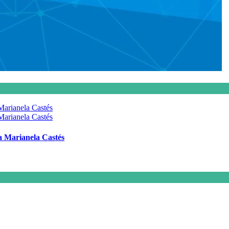
 a Marianela Castés