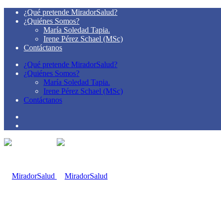
¿Qué pretende MiradorSalud?
¿Quiénes Somos?
María Soledad Tapia.
Irene Pérez Schael (MSc)
Contáctanos
¿Qué pretende MiradorSalud?
¿Quiénes Somos?
María Soledad Tapia.
Irene Pérez Schael (MSc)
Contáctanos