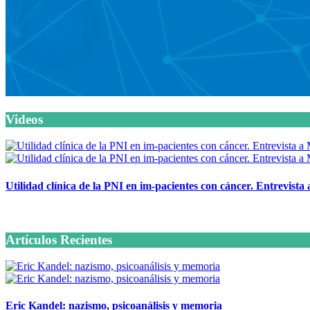
Videos
Utilidad clínica de la PNI en im-pacientes con cáncer. Entrevista
6 octubre, 2020
Artículos Recientes
Eric Kandel: nazismo, psicoanálisis y memoria