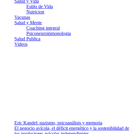
Salud y Vida
Estilo de Vida
Nutricion
Vacunas
Salud y Mente
Coaching integral
Psiconeuroinmonologia
Salud Publica
Videos
¿Quiénes somos?
Somos un equipo de investigadores, profesionales de la salud y
ramas afines y de la comunicación comprometidos con la promoción
de una salud responsable. El sitio web MiradorSalud cuenta con un
equipo de colaboradores con ética, sentido crítico y responsabilidad
para abordar los temas fundamentales de nuestra página: Salud y
Vida (estilo de vida y nutrición), Vacunas, Salud Pública y Salud
Mental.
Entradas recientes
Eric Kandel: nazismo, psicoanálisis y memoria
El negocio avícola, el déficit energético y la sostenibilidad de
los productores avícolas independientes