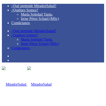
¿Qué pretende MiradorSalud?
¿Quiénes Somos?
María Soledad Tapia.
Irene Pérez Schael (MSc)
Contáctanos
¿Qué pretende MiradorSalud?
¿Quiénes Somos?
María Soledad Tapia.
Irene Pérez Schael (MSc)
Contáctanos