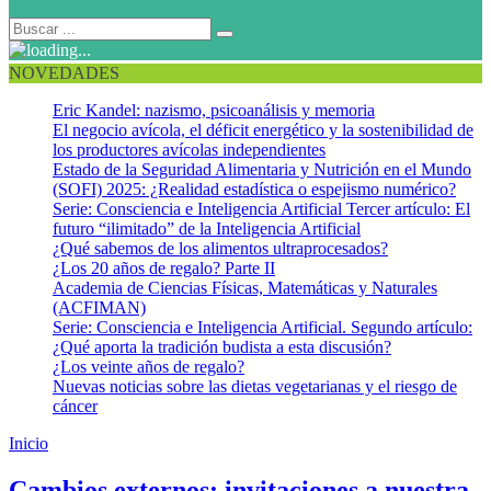
NOVEDADES
Eric Kandel: nazismo, psicoanálisis y memoria
El negocio avícola, el déficit energético y la sostenibilidad de
los productores avícolas independientes
Estado de la Seguridad Alimentaria y Nutrición en el Mundo
(SOFI) 2025: ¿Realidad estadística o espejismo numérico?
Serie: Consciencia e Inteligencia Artificial Tercer artículo: El
futuro “ilimitado” de la Inteligencia Artificial
¿Qué sabemos de los alimentos ultraprocesados?
¿Los 20 años de regalo? Parte II
Academia de Ciencias Físicas, Matemáticas y Naturales
(ACFIMAN)
Serie: Consciencia e Inteligencia Artificial. Segundo artículo:
¿Qué aporta la tradición budista a esta discusión?
¿Los veinte años de regalo?
Nuevas noticias sobre las dietas vegetarianas y el riesgo de
cáncer
Inicio
Potencialidad humana
Cambios externos: invitaciones a nuestra