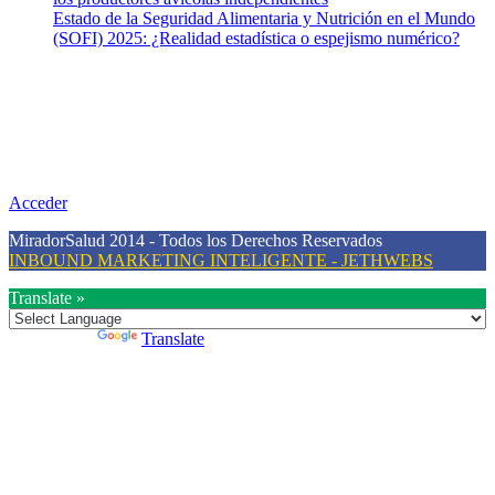
Estado de la Seguridad Alimentaria y Nutrición en el Mundo
(SOFI) 2025: ¿Realidad estadística o espejismo numérico?
Nuestra misión
Nuestra misión primordial es estimular una actitud proactiva hacia
una vida saludable, como individuos y como sociedad, mediante la
difusión de información al día que promueva el desarrollo de una
mayor conciencia sobre la prevención en salud.
Acceder
MiradorSalud 2014 - Todos los Derechos Reservados
INBOUND MARKETING INTELIGENTE - JETHWEBS
Translate »
Powered by
Translate