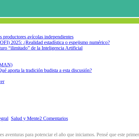
los productores avícolas independientes
OFI) 2025: ¿Realidad estadística o espejismo numérico?
turo “ilimitado” de la Inteligencia Artificial
FIMAN)
Qué aporta la tradición budista a esta discusión?
cer
egral
,
Salud y Mente
2 Comentarios
es aventuras para potenciar el año que iniciamos. Pensé que este primer