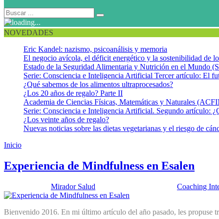
NOVEDADES
Eric Kandel: nazismo, psicoanálisis y memoria
El negocio avícola, el déficit energético y la sostenibilidad de 
Estado de la Seguridad Alimentaria y Nutrición en el Mundo (S
Serie: Consciencia e Inteligencia Artificial Tercer artículo: El fu
¿Qué sabemos de los alimentos ultraprocesados?
¿Los 20 años de regalo? Parte II
Academia de Ciencias Físicas, Matemáticas y Naturales (AC
Serie: Consciencia e Inteligencia Artificial. Segundo artículo: ¿
¿Los veinte años de regalo?
Nuevas noticias sobre las dietas vegetarianas y el riesgo de cán
Inicio
Práctica sobre intención
Experiencia de Mindfulness en Esalen
Publicado por:
Mirador Salud
Fecha:
26 enero, 2016
En:
Coaching Int
Bienvenido 2016. En mi último artículo del año pasado, les propuse tr