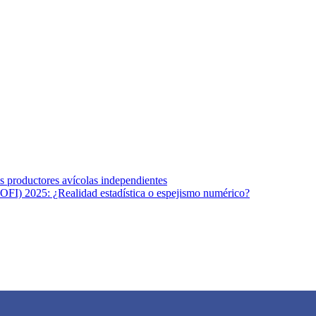
s afines y de la comunicación comprometidos con la promoción de una s
r los temas fundamentales de nuestra página: Salud y Vida (estilo de vi
los productores avícolas independientes
OFI) 2025: ¿Realidad estadística o espejismo numérico?
na vida saludable, como individuos y como sociedad, mediante la difusi