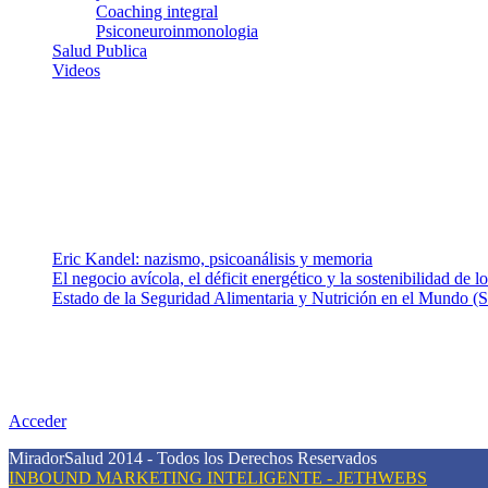
Coaching integral
Psiconeuroinmonologia
Salud Publica
Videos
¿Quiénes somos?
Somos un equipo de investigadores, profesionales de la salud y rama
colaboradores con ética, sentido crítico y responsabilidad para aborda
Entradas recientes
Eric Kandel: nazismo, psicoanálisis y memoria
El negocio avícola, el déficit energético y la sostenibilidad de 
Estado de la Seguridad Alimentaria y Nutrición en el Mundo (S
Nuestra misión
Nuestra misión primordial es estimular una actitud proactiva hacia u
conciencia sobre la prevención en salud.
Acceder
MiradorSalud 2014 - Todos los Derechos Reservados
INBOUND MARKETING INTELIGENTE - JETHWEBS