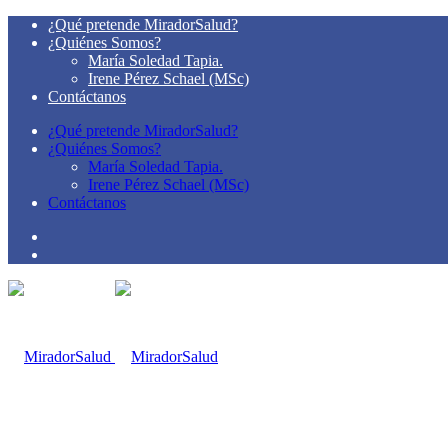
¿Qué pretende MiradorSalud?
¿Quiénes Somos?
María Soledad Tapia.
Irene Pérez Schael (MSc)
Contáctanos
¿Qué pretende MiradorSalud?
¿Quiénes Somos?
María Soledad Tapia.
Irene Pérez Schael (MSc)
Contáctanos