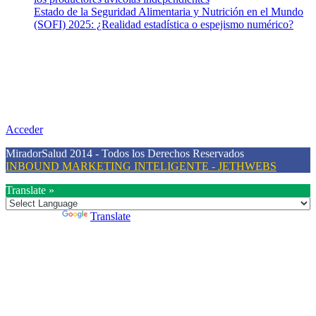
Estado de la Seguridad Alimentaria y Nutrición en el Mundo
(SOFI) 2025: ¿Realidad estadística o espejismo numérico?
Nuestra misión
Nuestra misión primordial es estimular una actitud proactiva hacia
una vida saludable, como individuos y como sociedad, mediante la
difusión de información al día que promueva el desarrollo de una
mayor conciencia sobre la prevención en salud.
Acceder
MiradorSalud 2014 - Todos los Derechos Reservados
INBOUND MARKETING INTELIGENTE - JETHWEBS
Translate »
Powered by
Translate