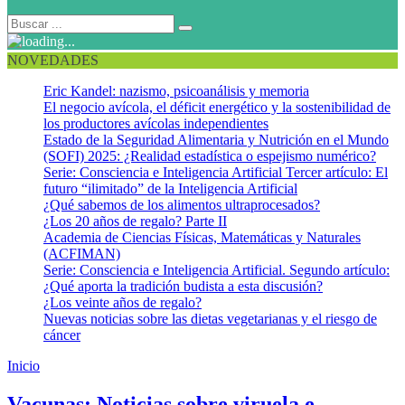
NOVEDADES
Eric Kandel: nazismo, psicoanálisis y memoria
El negocio avícola, el déficit energético y la sostenibilidad de
los productores avícolas independientes
Estado de la Seguridad Alimentaria y Nutrición en el Mundo
(SOFI) 2025: ¿Realidad estadística o espejismo numérico?
Serie: Consciencia e Inteligencia Artificial Tercer artículo: El
futuro “ilimitado” de la Inteligencia Artificial
¿Qué sabemos de los alimentos ultraprocesados?
¿Los 20 años de regalo? Parte II
Academia de Ciencias Físicas, Matemáticas y Naturales
(ACFIMAN)
Serie: Consciencia e Inteligencia Artificial. Segundo artículo:
¿Qué aporta la tradición budista a esta discusión?
¿Los veinte años de regalo?
Nuevas noticias sobre las dietas vegetarianas y el riesgo de
cáncer
Inicio
Preparación nacional ante un ataque de viruela
Vacunas: Noticias sobre viruela e