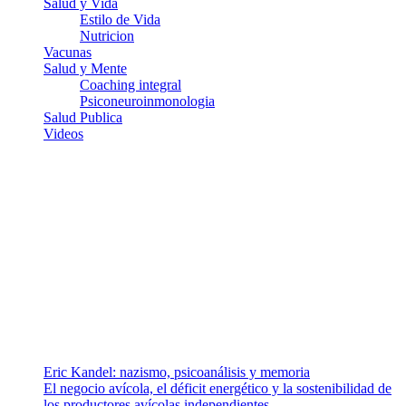
Salud y Vida
Estilo de Vida
Nutricion
Vacunas
Salud y Mente
Coaching integral
Psiconeuroinmonologia
Salud Publica
Videos
¿Quiénes somos?
Somos un equipo de investigadores, profesionales de la salud y
ramas afines y de la comunicación comprometidos con la promoción
de una salud responsable. El sitio web MiradorSalud cuenta con un
equipo de colaboradores con ética, sentido crítico y responsabilidad
para abordar los temas fundamentales de nuestra página: Salud y
Vida (estilo de vida y nutrición), Vacunas, Salud Pública y Salud
Mental.
Entradas recientes
Eric Kandel: nazismo, psicoanálisis y memoria
El negocio avícola, el déficit energético y la sostenibilidad de
los productores avícolas independientes