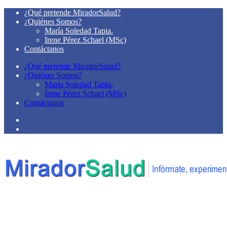
¿Qué pretende MiradorSalud?
¿Quiénes Somos?
María Soledad Tapia.
Irene Pérez Schael (MSc)
Contáctanos
¿Qué pretende MiradorSalud?
¿Quiénes Somos?
María Soledad Tapia.
Irene Pérez Schael (MSc)
Contáctanos