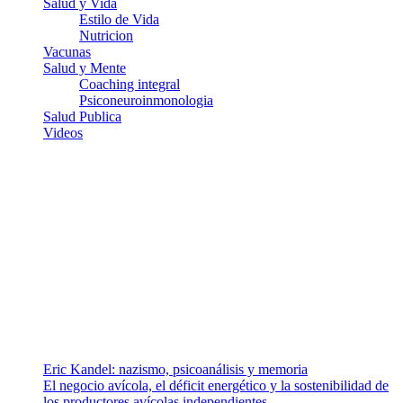
Salud y Vida
Estilo de Vida
Nutricion
Vacunas
Salud y Mente
Coaching integral
Psiconeuroinmonologia
Salud Publica
Videos
¿Quiénes somos?
Somos un equipo de investigadores, profesionales de la salud y
ramas afines y de la comunicación comprometidos con la promoción
de una salud responsable. El sitio web MiradorSalud cuenta con un
equipo de colaboradores con ética, sentido crítico y responsabilidad
para abordar los temas fundamentales de nuestra página: Salud y
Vida (estilo de vida y nutrición), Vacunas, Salud Pública y Salud
Mental.
Entradas recientes
Eric Kandel: nazismo, psicoanálisis y memoria
El negocio avícola, el déficit energético y la sostenibilidad de
los productores avícolas independientes