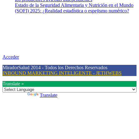
Estado de la Seguridad Alimentaria y Nutrición en el Mundo
(SOFI) 2025: ¿Realidad estadística o espejismo numérico?
Nuestra misión
Nuestra misión primordial es estimular una actitud proactiva hacia
una vida saludable, como individuos y como sociedad, mediante la
difusión de información al día que promueva el desarrollo de una
mayor conciencia sobre la prevención en salud.
Acceder
MiradorSalud 2014 - Todos los Derechos Reservados
INBOUND MARKETING INTELIGENTE - JETHWEBS
Translate »
Powered by
Translate