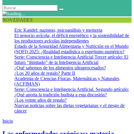
NOVEDADES
Eric Kandel: nazismo, psicoanálisis y memoria
El negocio avícola, el déficit energético y la sostenibilidad de
los productores avícolas independientes
Estado de la Seguridad Alimentaria y Nutrición en el Mundo
(SOFI) 2025: ¿Realidad estadística o espejismo numérico?
Serie: Consciencia e Inteligencia Artificial Tercer artículo: El
futuro “ilimitado” de la Inteligencia Artificial
¿Qué sabemos de los alimentos ultraprocesados?
¿Los 20 años de regalo? Parte II
Academia de Ciencias Físicas, Matemáticas y Naturales
(ACFIMAN)
Serie: Consciencia e Inteligencia Artificial. Segundo artículo:
¿Qué aporta la tradición budista a esta discusión?
¿Los veinte años de regalo?
Nuevas noticias sobre las dietas vegetarianas y el riesgo de
cáncer
Inicio
Prevención y control de ENT
Las enfermedades crónicas: materia