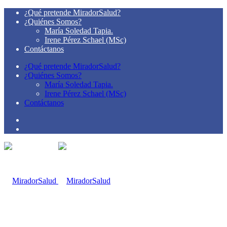
¿Qué pretende MiradorSalud?
¿Quiénes Somos?
María Soledad Tapia.
Irene Pérez Schael (MSc)
Contáctanos
¿Qué pretende MiradorSalud?
¿Quiénes Somos?
María Soledad Tapia.
Irene Pérez Schael (MSc)
Contáctanos