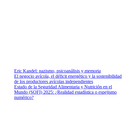
Somos un equipo de investigadores, profesionales de la salud y
ramas afines y de la comunicación comprometidos con la
promoción de una salud responsable. El sitio web MiradorSalud
cuenta con un equipo de colaboradores con ética, sentido crítico y
responsabilidad para abordar los temas fundamentales de nuestra
página: Salud y Vida (estilo de vida y nutrición), Vacunas, Salud
Pública y Salud Mental.
Entradas recientes
Eric Kandel: nazismo, psicoanálisis y memoria
El negocio avícola, el déficit energético y la sostenibilidad
de los productores avícolas independientes
Estado de la Seguridad Alimentaria y Nutrición en el
Mundo (SOFI) 2025: ¿Realidad estadística o espejismo
numérico?
Nuestra misión
Nuestra misión primordial es estimular una actitud proactiva hacia