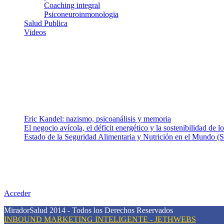
Coaching integral
Psiconeuroinmonologia
Salud Publica
Videos
¿Quiénes somos?
Somos un equipo de investigadores, profesionales de la salud y rama
colaboradores con ética, sentido crítico y responsabilidad para aborda
Entradas recientes
Eric Kandel: nazismo, psicoanálisis y memoria
El negocio avícola, el déficit energético y la sostenibilidad de 
Estado de la Seguridad Alimentaria y Nutrición en el Mundo (S
Nuestra misión
Nuestra misión primordial es estimular una actitud proactiva hacia u
conciencia sobre la prevención en salud.
Acceder
MiradorSalud 2014 - Todos los Derechos Reservados
INBOUND MARKETING INTELIGENTE - JETHWEBS