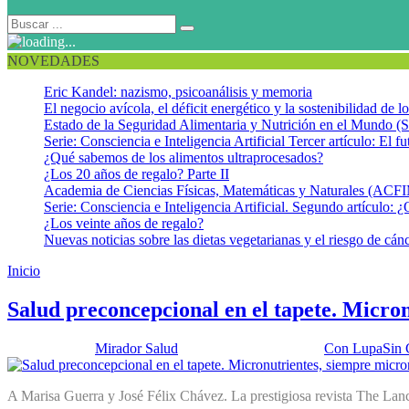
NOVEDADES
Eric Kandel: nazismo, psicoanálisis y memoria
El negocio avícola, el déficit energético y la sostenibilidad de 
Estado de la Seguridad Alimentaria y Nutrición en el Mundo (S
Serie: Consciencia e Inteligencia Artificial Tercer artículo: El fu
¿Qué sabemos de los alimentos ultraprocesados?
¿Los 20 años de regalo? Parte II
Academia de Ciencias Físicas, Matemáticas y Naturales (AC
Serie: Consciencia e Inteligencia Artificial. Segundo artículo: ¿
¿Los veinte años de regalo?
Nuevas noticias sobre las dietas vegetarianas y el riesgo de cán
Inicio
Programas de fortificación con micronutrientes
Salud preconcepcional en el tapete. Micro
Publicado por:
Mirador Salud
Fecha:
24 abril, 2018
En:
Con Lupa
Sin 
A Marisa Guerra y José Félix Chávez. La prestigiosa revista The Lancet