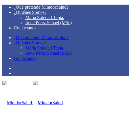
¿Qué pretende MiradorSalud?
¿Quiénes Somos?
María Soledad Tapia.
Irene Pérez Schael (MSc)
Contáctanos
¿Qué pretende MiradorSalud?
¿Quiénes Somos?
María Soledad Tapia.
Irene Pérez Schael (MSc)
Contáctanos