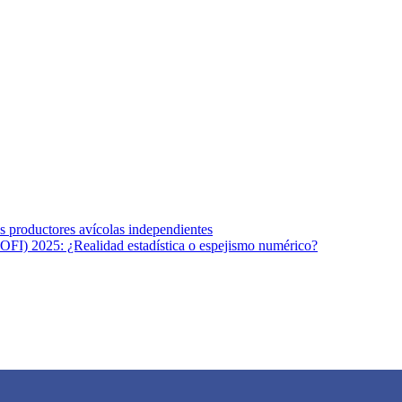
s afines y de la comunicación comprometidos con la promoción de una s
r los temas fundamentales de nuestra página: Salud y Vida (estilo de vi
los productores avícolas independientes
OFI) 2025: ¿Realidad estadística o espejismo numérico?
na vida saludable, como individuos y como sociedad, mediante la difusi