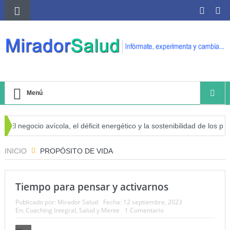
Menú
El negocio avícola, el déficit energético y la sostenibilidad de los prod
riesgo de cáncer
INICIO
PROPÓSITO DE VIDA
Tiempo para pensar y activarnos
Publicado por:
Mirador Salud
Fecha:
12 septiembre, 2023
En:
Coaching Integral
,
Salud y Mente
1 Comentario