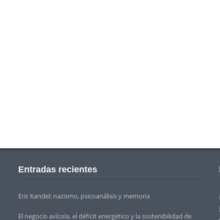
Entradas recientes
Eric Kandel: nazismo, psicoanálisis y memoria
El negocio avícola, el déficit energético y la sostenibilidad de