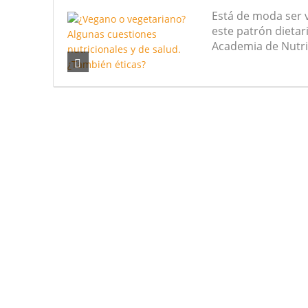
Está de moda ser v
este patrón dietar
Academia de Nutric