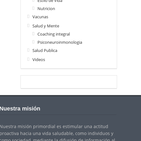
Estilo de Vida
Nutricion
Vacunas
Salud y Mente
Coaching integral
Psiconeuroinmonologia
Salud Publica
Videos
Nuestra misión
Nuestra misión primordial es estimular una actitud
proactiva hacia una vida saludable, como individuos y
como sociedad, mediante la difusión de información al