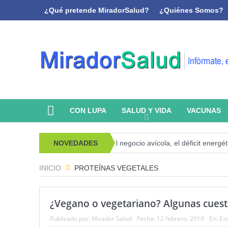
¿Qué pretende MiradorSalud?
¿Quiénes Somos?
CON LUPA
SALUD Y VIDA
VACUNAS
sicoanálisis y memoria
NOVEDADES
El negocio avícola, el déficit energético y 
INICIO
PROTEÍNAS VEGETALES
¿Vegano o vegetariano? Algunas cuesti
Publicado por:
Mirador Salud
Fecha:
12 febrero, 2019
En:
Est