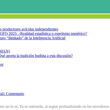
los productores avícolas independientes
OFI) 2025: ¿Realidad estadística o espejismo numérico?
turo “ilimitado” de la Inteligencia Artificial
FIMAN)
Qué aporta la tradición budista a esta discusión?
cer
al
1 Comentario
pero no lo es. Ya se enterarán, al seguir profundizando en los novedoso