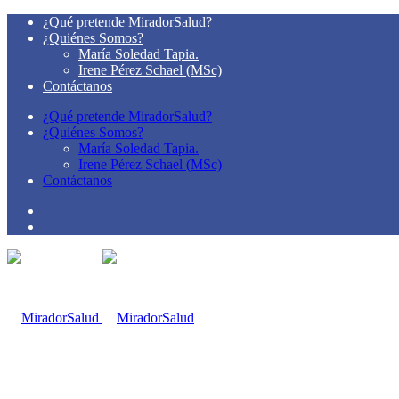
¿Qué pretende MiradorSalud?
¿Quiénes Somos?
María Soledad Tapia.
Irene Pérez Schael (MSc)
Contáctanos
¿Qué pretende MiradorSalud?
¿Quiénes Somos?
María Soledad Tapia.
Irene Pérez Schael (MSc)
Contáctanos