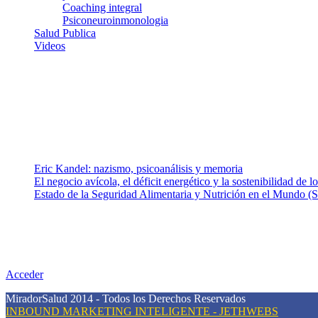
Coaching integral
Psiconeuroinmonologia
Salud Publica
Videos
¿Quiénes somos?
Somos un equipo de investigadores, profesionales de la salud y rama
colaboradores con ética, sentido crítico y responsabilidad para aborda
Entradas recientes
Eric Kandel: nazismo, psicoanálisis y memoria
El negocio avícola, el déficit energético y la sostenibilidad de 
Estado de la Seguridad Alimentaria y Nutrición en el Mundo (S
Nuestra misión
Nuestra misión primordial es estimular una actitud proactiva hacia u
conciencia sobre la prevención en salud.
Acceder
MiradorSalud 2014 - Todos los Derechos Reservados
INBOUND MARKETING INTELIGENTE - JETHWEBS