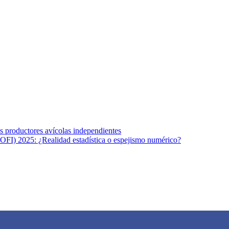
s afines y de la comunicación comprometidos con la promoción de una s
r los temas fundamentales de nuestra página: Salud y Vida (estilo de vi
los productores avícolas independientes
OFI) 2025: ¿Realidad estadística o espejismo numérico?
na vida saludable, como individuos y como sociedad, mediante la difusi