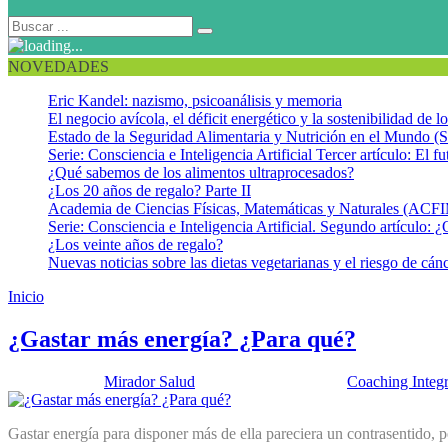
NOVEDADES
Eric Kandel: nazismo, psicoanálisis y memoria
El negocio avícola, el déficit energético y la sostenibilidad de 
Estado de la Seguridad Alimentaria y Nutrición en el Mundo (S
Serie: Consciencia e Inteligencia Artificial Tercer artículo: El fu
¿Qué sabemos de los alimentos ultraprocesados?
¿Los 20 años de regalo? Parte II
Academia de Ciencias Físicas, Matemáticas y Naturales (AC
Serie: Consciencia e Inteligencia Artificial. Segundo artículo: ¿
¿Los veinte años de regalo?
Nuevas noticias sobre las dietas vegetarianas y el riesgo de cán
Inicio
Recuperación energética
¿Gastar más energía? ¿Para qué?
Publicado por:
Mirador Salud
Fecha:
1 julio, 2025
En:
Coaching Integr
Gastar energía para disponer más de ella pareciera un contrasentido, 