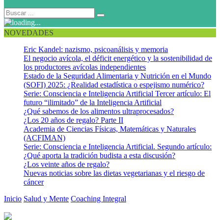
NOVEDADES
Eric Kandel: nazismo, psicoanálisis y memoria
El negocio avícola, el déficit energético y la sostenibilidad de
los productores avícolas independientes
Estado de la Seguridad Alimentaria y Nutrición en el Mundo
(SOFI) 2025: ¿Realidad estadística o espejismo numérico?
Serie: Consciencia e Inteligencia Artificial Tercer artículo: El
futuro “ilimitado” de la Inteligencia Artificial
¿Qué sabemos de los alimentos ultraprocesados?
¿Los 20 años de regalo? Parte II
Academia de Ciencias Físicas, Matemáticas y Naturales
(ACFIMAN)
Serie: Consciencia e Inteligencia Artificial. Segundo artículo:
¿Qué aporta la tradición budista a esta discusión?
¿Los veinte años de regalo?
Nuevas noticias sobre las dietas vegetarianas y el riesgo de
cáncer
Inicio
Salud y Mente
Coaching Integral
¿Gastar más energía? ¿Para
qué?