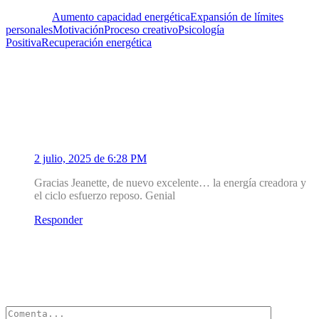
Etiquetas:
Aumento capacidad energética
Expansión de límites
personales
Motivación
Proceso creativo
Psicología
Positiva
Recuperación energética
Un Comentario
1
Alicia Ponte
2 julio, 2025 de 6:28 PM
Gracias Jeanette, de nuevo excelente… la energía creadora y
el ciclo esfuerzo reposo. Genial
Responder
Deja un Comentario
Tu dirección de correo electrónico no será publicada.
Los campos
obligatorios están marcados con
*