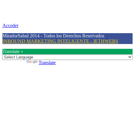
Nuestra misión primordial es estimular una actitud proactiva hacia
una vida saludable, como individuos y como sociedad, mediante la
difusión de información al día que promueva el desarrollo de una
mayor conciencia sobre la prevención en salud.
Acceder
MiradorSalud 2014 - Todos los Derechos Reservados
INBOUND MARKETING INTELIGENTE - JETHWEBS
Translate »
Powered by
Translate