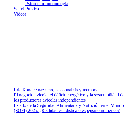
Psiconeuroinmonologia
Salud Publica
Videos
¿Quiénes somos?
Somos un equipo de investigadores, profesionales de la salud y
ramas afines y de la comunicación comprometidos con la promoción
de una salud responsable. El sitio web MiradorSalud cuenta con un
equipo de colaboradores con ética, sentido crítico y responsabilidad
para abordar los temas fundamentales de nuestra página: Salud y
Vida (estilo de vida y nutrición), Vacunas, Salud Pública y Salud
Mental.
Entradas recientes
Eric Kandel: nazismo, psicoanálisis y memoria
El negocio avícola, el déficit energético y la sostenibilidad de
los productores avícolas independientes
Estado de la Seguridad Alimentaria y Nutrición en el Mundo
(SOFI) 2025: ¿Realidad estadística o espejismo numérico?
Nuestra misión