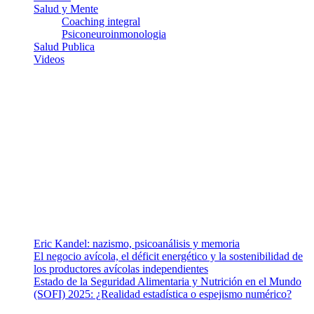
Salud y Mente
Coaching integral
Psiconeuroinmonologia
Salud Publica
Videos
¿Quiénes somos?
Somos un equipo de investigadores, profesionales de la salud y
ramas afines y de la comunicación comprometidos con la promoción
de una salud responsable. El sitio web MiradorSalud cuenta con un
equipo de colaboradores con ética, sentido crítico y responsabilidad
para abordar los temas fundamentales de nuestra página: Salud y
Vida (estilo de vida y nutrición), Vacunas, Salud Pública y Salud
Mental.
Entradas recientes
Eric Kandel: nazismo, psicoanálisis y memoria
El negocio avícola, el déficit energético y la sostenibilidad de
los productores avícolas independientes
Estado de la Seguridad Alimentaria y Nutrición en el Mundo
(SOFI) 2025: ¿Realidad estadística o espejismo numérico?