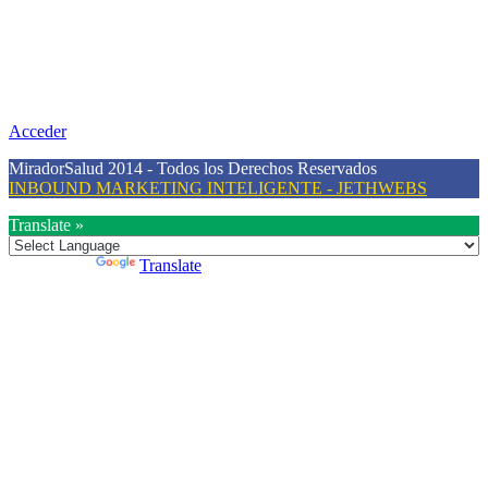
Nuestra misión
Nuestra misión primordial es estimular una actitud proactiva hacia
una vida saludable, como individuos y como sociedad, mediante la
difusión de información al día que promueva el desarrollo de una
mayor conciencia sobre la prevención en salud.
Acceder
MiradorSalud 2014 - Todos los Derechos Reservados
INBOUND MARKETING INTELIGENTE - JETHWEBS
Translate »
Powered by
Translate