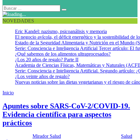
NOVEDADES
Eric Kandel: nazismo, psicoanálisis y memoria
El negocio avícola, el déficit energético y la sostenibilidad de 
Estado de la Seguridad Alimentaria y Nutrición en el Mundo (S
Serie: Consciencia e Inteligencia Artificial Tercer artículo: El fu
¿Qué sabemos de los alimentos ultraprocesados?
¿Los 20 años de regalo? Parte II
Academia de Ciencias Físicas, Matemáticas y Naturales (AC
Serie: Consciencia e Inteligencia Artificial. Segundo artículo: ¿
¿Los veinte años de regalo?
Nuevas noticias sobre las dietas vegetarianas y el riesgo de cán
Inicio
Regla de las 3 M
Apuntes sobre SARS-CoV-2/COVID-19.
Evidencia científica para aspectos
prácticos
Publicado por:
Mirador Salud
Fecha:
8 septiembre, 2020
En:
Salud