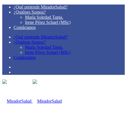
¿Qué pretende MiradorSalud?
¿Quiénes Somos?
María Soledad Tapia.
Irene Pérez Schael (MSc)
Contáctanos
¿Qué pretende MiradorSalud?
¿Quiénes Somos?
María Soledad Tapia.
Irene Pérez Schael (MSc)
Contáctanos