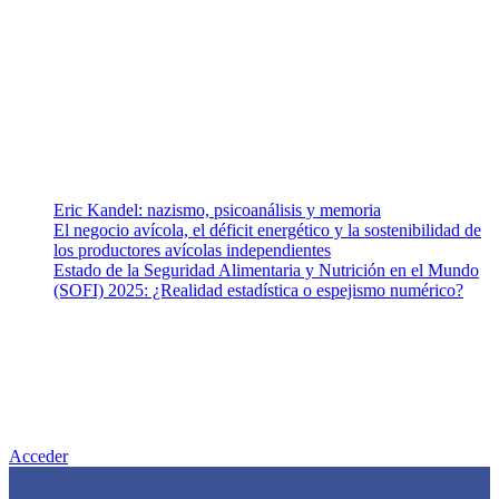
Somos un equipo de investigadores, profesionales de la salud y
ramas afines y de la comunicación comprometidos con la promoción
de una salud responsable. El sitio web MiradorSalud cuenta con un
equipo de colaboradores con ética, sentido crítico y responsabilidad
para abordar los temas fundamentales de nuestra página: Salud y
Vida (estilo de vida y nutrición), Vacunas, Salud Pública y Salud
Mental.
Entradas recientes
Eric Kandel: nazismo, psicoanálisis y memoria
El negocio avícola, el déficit energético y la sostenibilidad de
los productores avícolas independientes
Estado de la Seguridad Alimentaria y Nutrición en el Mundo
(SOFI) 2025: ¿Realidad estadística o espejismo numérico?
Nuestra misión
Nuestra misión primordial es estimular una actitud proactiva hacia
una vida saludable, como individuos y como sociedad, mediante la
difusión de información al día que promueva el desarrollo de una
mayor conciencia sobre la prevención en salud.
Acceder