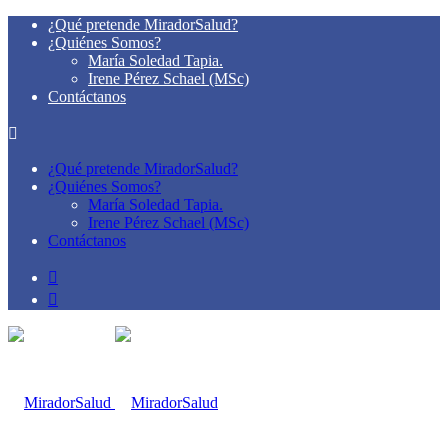
¿Qué pretende MiradorSalud?
¿Quiénes Somos?
María Soledad Tapia.
Irene Pérez Schael (MSc)
Contáctanos
¿Qué pretende MiradorSalud?
¿Quiénes Somos?
María Soledad Tapia.
Irene Pérez Schael (MSc)
Contáctanos