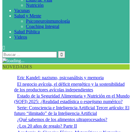
Nutrición
Vacunas
Salud y Mente
Psiconeuroinmunología
Coaching Integral
Salud Pública
Videos
NOVEDADES
Eric Kandel: nazismo, psicoanálisis y memoria
El negocio avícola, el déficit energético y la sostenibilidad
de los productores avícolas independientes
Estado de la Seguridad Alimentaria y Nutrición en el Mundo
(SOFI) 2025: ¿Realidad estadística o espejismo numérico?
Serie: Consciencia e Inteligencia Artificial Tercer artículo: El
futuro “ilimitado” de la Inteligencia Artificial
¿Qué sabemos de los alimentos ultraprocesados?
¿Los 20 años de regalo? Parte II