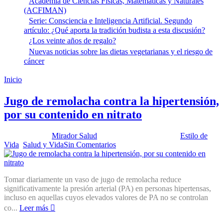
Academia de Ciencias Físicas, Matemáticas y Naturales
(ACFIMAN)
Serie: Consciencia e Inteligencia Artificial. Segundo
artículo: ¿Qué aporta la tradición budista a esta discusión?
¿Los veinte años de regalo?
Nuevas noticias sobre las dietas vegetarianas y el riesgo de
cáncer
Inicio
Remolacha
Jugo de remolacha contra la hipertensión,
por su contenido en nitrato
Publicado por:
Mirador Salud
Fecha:
27 enero, 2015
En:
Estilo de
Vida
,
Salud y Vida
Sin Comentarios
Tomar diariamente un vaso de jugo de remolacha reduce
significativamente la presión arterial (PA) en personas hipertensas,
incluso en aquellas cuyos elevados valores de PA no se controlan
co...
Leer más