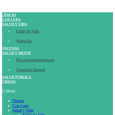
INICIO
CON LUPA
SALUD Y VIDA
Estilo de Vida
Nutrición
VACUNAS
SALUD Y MENTE
Psiconeuroinmunología
Coaching Integral
SALUD PÚBLICA
VIDEOS
Menú
Inicio
Con Lupa
Salud y Vida
Estilo de Vida