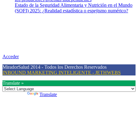
Estado de la Seguridad Alimentaria y Nutrición en el Mundo
(SOFI) 2025: ¿Realidad estadística o espejismo numérico?
Nuestra misión
Nuestra misión primordial es estimular una actitud proactiva hacia
una vida saludable, como individuos y como sociedad, mediante la
difusión de información al día que promueva el desarrollo de una
mayor conciencia sobre la prevención en salud.
Acceder
MiradorSalud 2014 - Todos los Derechos Reservados
INBOUND MARKETING INTELIGENTE - JETHWEBS
Translate »
Powered by
Translate