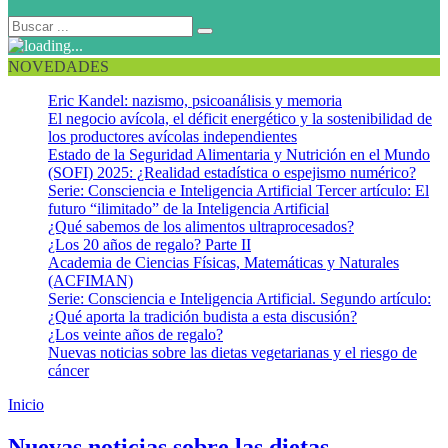
NOVEDADES
Eric Kandel: nazismo, psicoanálisis y memoria
El negocio avícola, el déficit energético y la sostenibilidad de
los productores avícolas independientes
Estado de la Seguridad Alimentaria y Nutrición en el Mundo
(SOFI) 2025: ¿Realidad estadística o espejismo numérico?
Serie: Consciencia e Inteligencia Artificial Tercer artículo: El
futuro “ilimitado” de la Inteligencia Artificial
¿Qué sabemos de los alimentos ultraprocesados?
¿Los 20 años de regalo? Parte II
Academia de Ciencias Físicas, Matemáticas y Naturales
(ACFIMAN)
Serie: Consciencia e Inteligencia Artificial. Segundo artículo:
¿Qué aporta la tradición budista a esta discusión?
¿Los veinte años de regalo?
Nuevas noticias sobre las dietas vegetarianas y el riesgo de
cáncer
Inicio
Riesgo de cáncer dietas vegetarianas
Nuevas noticias sobre las dietas