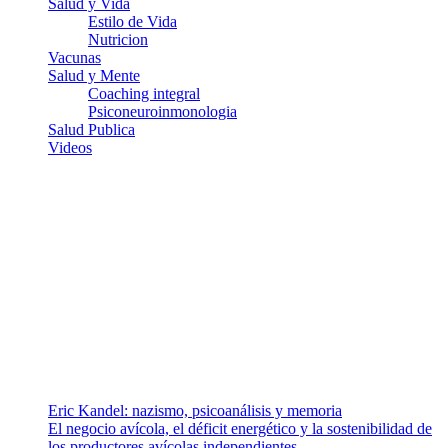
Salud y Vida
Estilo de Vida
Nutricion
Vacunas
Salud y Mente
Coaching integral
Psiconeuroinmonologia
Salud Publica
Videos
¿Quiénes somos?
Somos un equipo de investigadores, profesionales de la salud y
ramas afines y de la comunicación comprometidos con la promoción
de una salud responsable. El sitio web MiradorSalud cuenta con un
equipo de colaboradores con ética, sentido crítico y responsabilidad
para abordar los temas fundamentales de nuestra página: Salud y
Vida (estilo de vida y nutrición), Vacunas, Salud Pública y Salud
Mental.
Entradas recientes
Eric Kandel: nazismo, psicoanálisis y memoria
El negocio avícola, el déficit energético y la sostenibilidad de
los productores avícolas independientes