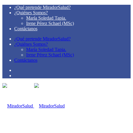
¿Qué pretende MiradorSalud?
¿Quiénes Somos?
María Soledad Tapia.
Irene Pérez Schael (MSc)
Contáctanos
¿Qué pretende MiradorSalud?
¿Quiénes Somos?
María Soledad Tapia.
Irene Pérez Schael (MSc)
Contáctanos