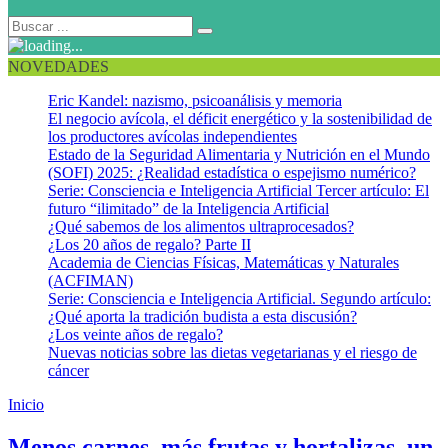
NOVEDADES
Eric Kandel: nazismo, psicoanálisis y memoria
El negocio avícola, el déficit energético y la sostenibilidad de
los productores avícolas independientes
Estado de la Seguridad Alimentaria y Nutrición en el Mundo
(SOFI) 2025: ¿Realidad estadística o espejismo numérico?
Serie: Consciencia e Inteligencia Artificial Tercer artículo: El
futuro “ilimitado” de la Inteligencia Artificial
¿Qué sabemos de los alimentos ultraprocesados?
¿Los 20 años de regalo? Parte II
Academia de Ciencias Físicas, Matemáticas y Naturales
(ACFIMAN)
Serie: Consciencia e Inteligencia Artificial. Segundo artículo:
¿Qué aporta la tradición budista a esta discusión?
¿Los veinte años de regalo?
Nuevas noticias sobre las dietas vegetarianas y el riesgo de
cáncer
Inicio
Sainsbury`s
Menos carnes, más frutas y hortalizas, un