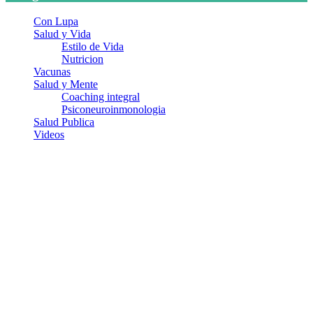
Con Lupa
Salud y Vida
Estilo de Vida
Nutricion
Vacunas
Salud y Mente
Coaching integral
Psiconeuroinmonologia
Salud Publica
Videos
¿Quiénes somos?
Somos un equipo de investigadores, profesionales de la salud y
ramas afines y de la comunicación comprometidos con la promoción
de una salud responsable. El sitio web MiradorSalud cuenta con un
equipo de colaboradores con ética, sentido crítico y responsabilidad
para abordar los temas fundamentales de nuestra página: Salud y
Vida (estilo de vida y nutrición), Vacunas, Salud Pública y Salud
Mental.
Entradas recientes