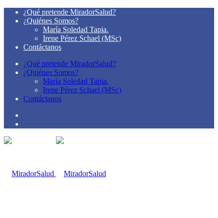
¿Qué pretende MiradorSalud?
¿Quiénes Somos?
María Soledad Tapia.
Irene Pérez Schael (MSc)
Contáctanos
¿Qué pretende MiradorSalud?
¿Quiénes Somos?
María Soledad Tapia.
Irene Pérez Schael (MSc)
Contáctanos