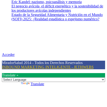
Eric Kandel: nazismo, psicoanálisis y memoria
El negocio avícola, el déficit energético y la sostenibilidad de
los productores avícolas independientes
Estado de la Seguridad Alimentaria y Nutrición en el Mundo
(SOFI) 2025: ¿Realidad estadística o espejismo numérico?
Nuestra misión
Nuestra misión primordial es estimular una actitud proactiva hacia
una vida saludable, como individuos y como sociedad, mediante la
difusión de información al día que promueva el desarrollo de una
mayor conciencia sobre la prevención en salud.
Acceder
MiradorSalud 2014 - Todos los Derechos Reservados
INBOUND MARKETING INTELIGENTE - JETHWEBS
Translate »
Powered by
Translate