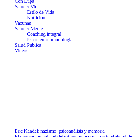
Con Lupa
Salud y Vida
Estilo de Vida
Nutricion
Vacunas
Salud y Mente
Coaching integral
Psiconeuroinmonologia
Salud Publica
Videos
¿Quiénes somos?
Somos un equipo de investigadores, profesionales de la salud y
ramas afines y de la comunicación comprometidos con la promoción
de una salud responsable. El sitio web MiradorSalud cuenta con un
equipo de colaboradores con ética, sentido crítico y responsabilidad
para abordar los temas fundamentales de nuestra página: Salud y
Vida (estilo de vida y nutrición), Vacunas, Salud Pública y Salud
Mental.
Entradas recientes
Eric Kandel: nazismo, psicoanálisis y memoria
El negocio avícola, el déficit energético y la sostenibilidad de