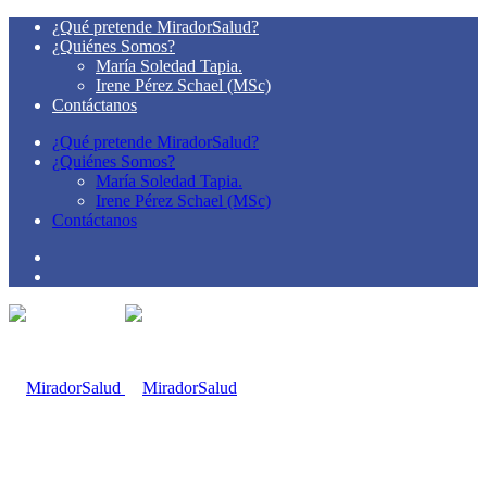
¿Qué pretende MiradorSalud?
¿Quiénes Somos?
María Soledad Tapia.
Irene Pérez Schael (MSc)
Contáctanos
¿Qué pretende MiradorSalud?
¿Quiénes Somos?
María Soledad Tapia.
Irene Pérez Schael (MSc)
Contáctanos