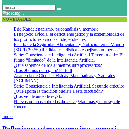
NOVEDADES
Eric Kandel: nazismo, psicoanálisis y memoria
El negocio avícola, el déficit energético y la sostenibilidad de
los productores avícolas independientes
Estado de la Seguridad Alimentaria y Nutrición en el Mundo
(SOFI) 2025: ¿Realidad estadística o espejismo numérico?
Serie: Consciencia e Inteligencia Artificial Tercer artículo: El
futuro “ilimitado” de la Inteligencia Artificial
¿Qué sabemos de los alimentos ultraprocesados?
¿Los 20 años de regalo? Parte II
Academia de Ciencias Físicas, Matemáticas y Naturales
(ACFIMAN)
Serie: Consciencia e Inteligencia Artificial. Segundo artículo:
¿Qué aporta la tradición budista a esta discusión?
¿Los veinte años de regalo?
Nuevas noticias sobre las dietas vegetarianas y el riesgo de
cáncer
Inicio
SARS-CoV
Reflexiones sobre coronavirus, zoonosis,