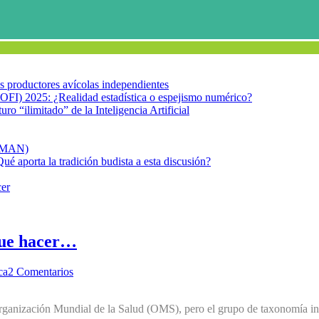
los productores avícolas independientes
OFI) 2025: ¿Realidad estadística o espejismo numérico?
turo “ilimitado” de la Inteligencia Artificial
FIMAN)
Qué aporta la tradición budista a esta discusión?
cer
que hacer…
ca
2 Comentarios
ganización Mundial de la Salud (OMS), pero el grupo de taxonomía in