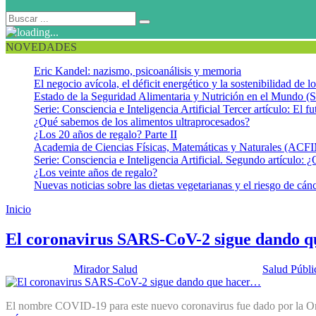
NOVEDADES
Eric Kandel: nazismo, psicoanálisis y memoria
El negocio avícola, el déficit energético y la sostenibilidad de 
Estado de la Seguridad Alimentaria y Nutrición en el Mundo (S
Serie: Consciencia e Inteligencia Artificial Tercer artículo: El fu
¿Qué sabemos de los alimentos ultraprocesados?
¿Los 20 años de regalo? Parte II
Academia de Ciencias Físicas, Matemáticas y Naturales (AC
Serie: Consciencia e Inteligencia Artificial. Segundo artículo: ¿
¿Los veinte años de regalo?
Nuevas noticias sobre las dietas vegetarianas y el riesgo de cán
Inicio
SARS
El coronavirus SARS-CoV-2 sigue dando 
Publicado por:
Mirador Salud
Fecha:
25 febrero, 2020
En:
Salud Públi
El nombre COVID-19 para este nuevo coronavirus fue dado por la Or