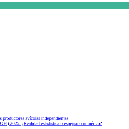
s afines y de la comunicación comprometidos con la promoción de una s
r los temas fundamentales de nuestra página: Salud y Vida (estilo de vi
los productores avícolas independientes
OFI) 2025: ¿Realidad estadística o espejismo numérico?