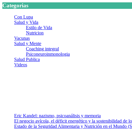
Categorias
Con Lupa
Salud y Vida
Estilo de Vida
Nutricion
Vacunas
Salud y Mente
Coaching integral
Psiconeuroinmonologia
Salud Publica
Videos
¿Quiénes somos?
Somos un equipo de investigadores, profesionales de la salud y rama
colaboradores con ética, sentido crítico y responsabilidad para aborda
Entradas recientes
Eric Kandel: nazismo, psicoanálisis y memoria
El negocio avícola, el déficit energético y la sostenibilidad de 
Estado de la Seguridad Alimentaria y Nutrición en el Mundo (S