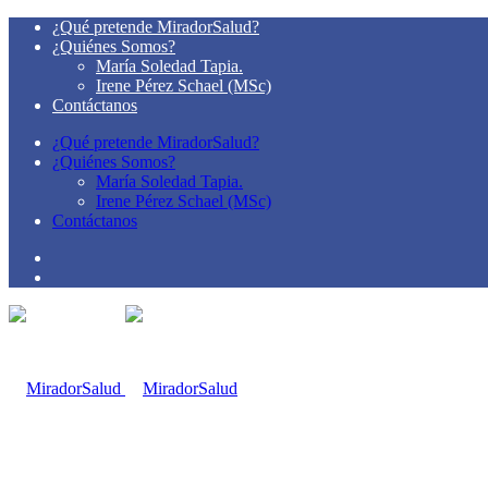
¿Qué pretende MiradorSalud?
¿Quiénes Somos?
María Soledad Tapia.
Irene Pérez Schael (MSc)
Contáctanos
¿Qué pretende MiradorSalud?
¿Quiénes Somos?
María Soledad Tapia.
Irene Pérez Schael (MSc)
Contáctanos