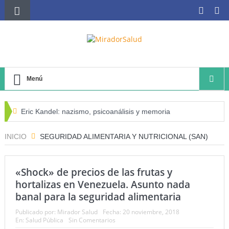
Menú
Eric Kandel: nazismo, psicoanálisis y memoria
El negocio avícola, el déficit energético y la sostenibilidad
INICIO
SEGURIDAD ALIMENTARIA Y NUTRICIONAL (SAN)
de los productores avícolas independientes
«Shock» de precios de las frutas y
Estado de la Seguridad Alimentaria y Nutrición en el
hortalizas en Venezuela. Asunto nada
Mundo (SOFI) 2025: ¿Realidad estadística o espejismo
banal para la seguridad alimentaria
numérico?
Publicado por:
Mirador Salud
Fecha:
20 noviembre, 2018
En:
Salud Pública
Sin Comentarios
Serie: Consciencia e Inteligencia Artificial Tercer artículo: El