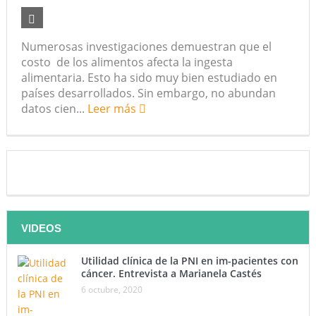
futuro “ilimitado” de la Inteligencia Artificial
Numerosas investigaciones demuestran que el
¿Qué sabemos de los alimentos ultraprocesados?
costo de los alimentos afecta la ingesta
alimentaria. Esto ha sido muy bien estudiado en
¿Los 20 años de regalo? Parte II
países desarrollados. Sin embargo, no abundan
Academia de Ciencias Físicas, Matemáticas y Naturales
datos cien...
Leer más
(ACFIMAN)
Serie: Consciencia e Inteligencia Artificial. Segundo
artículo: ¿Qué aporta la tradición budista a esta discusión?
¿Los veinte años de regalo?
VIDEOS
Nuevas noticias sobre las dietas vegetarianas y el riesgo
Utilidad clínica de la PNI en im-pacientes con
de cáncer
cáncer. Entrevista a Marianela Castés
6 octubre, 2020