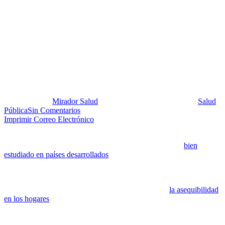
«Shock» de precios de las
frutas y hortalizas en
Venezuela. Asunto nada banal
para la seguridad alimentaria
Publicado por:
Mirador Salud
Fecha:
20 noviembre, 2018
En:
Salud
Pública
Sin Comentarios
Imprimir
Correo Electrónico
Numerosas investigaciones demuestran que el costo de los
alimentos afecta la ingesta alimentaria. Esto ha sido muy
bien
estudiado en países desarrollados
. Sin embargo, no abundan datos
científicos de esta naturaleza para los países de bajos y medianos
ingresos.
El alto costo de los alimentos afecta particularmente
la asequibilidad
en los hogares
que gastan una proporción considerable de sus
ingresos en alimentos
¿Le suena esto familiar?