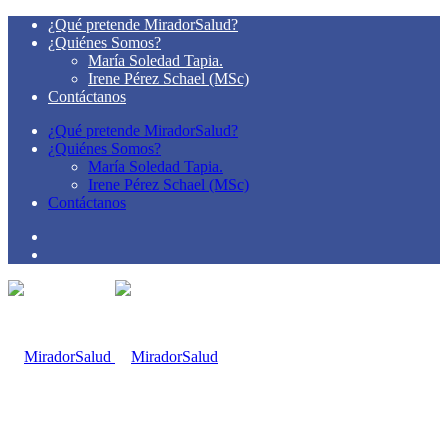
¿Qué pretende MiradorSalud?
¿Quiénes Somos?
María Soledad Tapia.
Irene Pérez Schael (MSc)
Contáctanos
¿Qué pretende MiradorSalud?
¿Quiénes Somos?
María Soledad Tapia.
Irene Pérez Schael (MSc)
Contáctanos