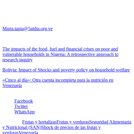
perfecta: por qué la desnutrición de micronutrientes será una
consecuencia generalizada de los altos precios de los alimentos.
María Soledad Tapia
Maria.tapia@5aldia.org.ve
Recomendamos leer:
The impacts of the food, fuel and financial crises on poor and
vulnerable households in Nigeria: A retrospective approach to
research inquiry
Bolivia: Impact of Shocks and poverty policy on household welfare
«Cinco al día»: Otra cuenta incompleta para la nutrición en
Venezuela
Facebook
Twitter
WhatsApp
Etiquetas:
Frutas y hortalizas
Frutas y verduras
Seguridad Alimentaria
y Nutricional (SAN)
Shock de precios de las frutas y
verduras
Venezuela