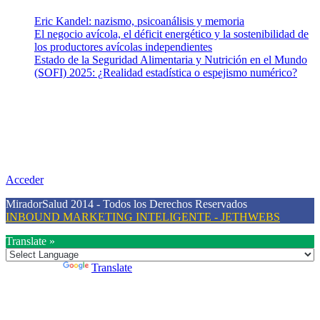
Eric Kandel: nazismo, psicoanálisis y memoria
El negocio avícola, el déficit energético y la sostenibilidad de
los productores avícolas independientes
Estado de la Seguridad Alimentaria y Nutrición en el Mundo
(SOFI) 2025: ¿Realidad estadística o espejismo numérico?
Nuestra misión
Nuestra misión primordial es estimular una actitud proactiva hacia
una vida saludable, como individuos y como sociedad, mediante la
difusión de información al día que promueva el desarrollo de una
mayor conciencia sobre la prevención en salud.
Acceder
MiradorSalud 2014 - Todos los Derechos Reservados
INBOUND MARKETING INTELIGENTE - JETHWEBS
Translate »
Powered by
Translate