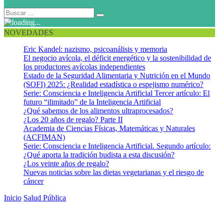
NOVEDADES
Eric Kandel: nazismo, psicoanálisis y memoria
El negocio avícola, el déficit energético y la sostenibilidad de
los productores avícolas independientes
Estado de la Seguridad Alimentaria y Nutrición en el Mundo
(SOFI) 2025: ¿Realidad estadística o espejismo numérico?
Serie: Consciencia e Inteligencia Artificial Tercer artículo: El
futuro “ilimitado” de la Inteligencia Artificial
¿Qué sabemos de los alimentos ultraprocesados?
¿Los 20 años de regalo? Parte II
Academia de Ciencias Físicas, Matemáticas y Naturales
(ACFIMAN)
Serie: Consciencia e Inteligencia Artificial. Segundo artículo:
¿Qué aporta la tradición budista a esta discusión?
¿Los veinte años de regalo?
Nuevas noticias sobre las dietas vegetarianas y el riesgo de
cáncer
Inicio
Salud Pública
«Shock» de precios de las frutas y hortalizas en
Venezuela. Asunto nada banal para la seguridad alimentaria