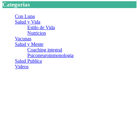
Categorias
Con Lupa
Salud y Vida
Estilo de Vida
Nutricion
Vacunas
Salud y Mente
Coaching integral
Psiconeuroinmonologia
Salud Publica
Videos
¿Quiénes somos?
Somos un equipo de investigadores, profesionales de la salud y
ramas afines y de la comunicación comprometidos con la promoción
de una salud responsable. El sitio web MiradorSalud cuenta con un
equipo de colaboradores con ética, sentido crítico y responsabilidad
para abordar los temas fundamentales de nuestra página: Salud y
Vida (estilo de vida y nutrición), Vacunas, Salud Pública y Salud
Mental.
Entradas recientes