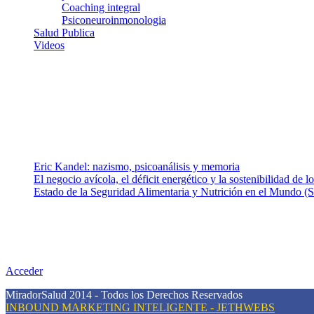
Coaching integral
Psiconeuroinmonologia
Salud Publica
Videos
¿Quiénes somos?
Somos un equipo de investigadores, profesionales de la salud y rama
colaboradores con ética, sentido crítico y responsabilidad para aborda
Entradas recientes
Eric Kandel: nazismo, psicoanálisis y memoria
El negocio avícola, el déficit energético y la sostenibilidad de 
Estado de la Seguridad Alimentaria y Nutrición en el Mundo (S
Nuestra misión
Nuestra misión primordial es estimular una actitud proactiva hacia u
conciencia sobre la prevención en salud.
Acceder
MiradorSalud 2014 - Todos los Derechos Reservados
INBOUND MARKETING INTELIGENTE - JETHWEBS