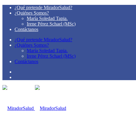
¿Qué pretende MiradorSalud?
¿Quiénes Somos?
María Soledad Tapia.
Irene Pérez Schael (MSc)
Contáctanos
¿Qué pretende MiradorSalud?
¿Quiénes Somos?
María Soledad Tapia.
Irene Pérez Schael (MSc)
Contáctanos