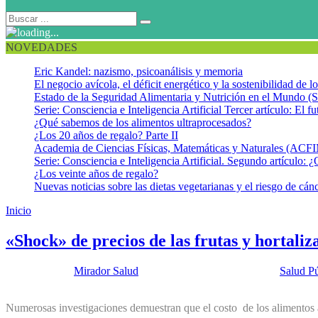
NOVEDADES
Eric Kandel: nazismo, psicoanálisis y memoria
El negocio avícola, el déficit energético y la sostenibilidad de 
Estado de la Seguridad Alimentaria y Nutrición en el Mundo (S
Serie: Consciencia e Inteligencia Artificial Tercer artículo: El fu
¿Qué sabemos de los alimentos ultraprocesados?
¿Los 20 años de regalo? Parte II
Academia de Ciencias Físicas, Matemáticas y Naturales (AC
Serie: Consciencia e Inteligencia Artificial. Segundo artículo: ¿
¿Los veinte años de regalo?
Nuevas noticias sobre las dietas vegetarianas y el riesgo de cán
Inicio
Shock de precios de las frutas y verduras
«Shock» de precios de las frutas y hortali
Publicado por:
Mirador Salud
Fecha:
20 noviembre, 2018
En:
Salud Pú
Numerosas investigaciones demuestran que el costo de los alimentos a