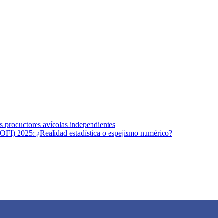
s afines y de la comunicación comprometidos con la promoción de una s
r los temas fundamentales de nuestra página: Salud y Vida (estilo de vi
los productores avícolas independientes
OFI) 2025: ¿Realidad estadística o espejismo numérico?
na vida saludable, como individuos y como sociedad, mediante la difusi