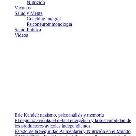
Nutricion
Vacunas
Salud y Mente
Coaching integral
Psiconeuroinmonologia
Salud Publica
Videos
¿Quiénes somos?
Somos un equipo de investigadores, profesionales de la salud y
ramas afines y de la comunicación comprometidos con la promoción
de una salud responsable. El sitio web MiradorSalud cuenta con un
equipo de colaboradores con ética, sentido crítico y responsabilidad
para abordar los temas fundamentales de nuestra página: Salud y
Vida (estilo de vida y nutrición), Vacunas, Salud Pública y Salud
Mental.
Entradas recientes
Eric Kandel: nazismo, psicoanálisis y memoria
El negocio avícola, el déficit energético y la sostenibilidad de
los productores avícolas independientes
Estado de la Seguridad Alimentaria y Nutrición en el Mundo