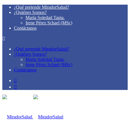
¿Qué pretende MiradorSalud?
¿Quiénes Somos?
María Soledad Tapia.
Irene Pérez Schael (MSc)
Contáctanos
¿Qué pretende MiradorSalud?
¿Quiénes Somos?
María Soledad Tapia.
Irene Pérez Schael (MSc)
Contáctanos