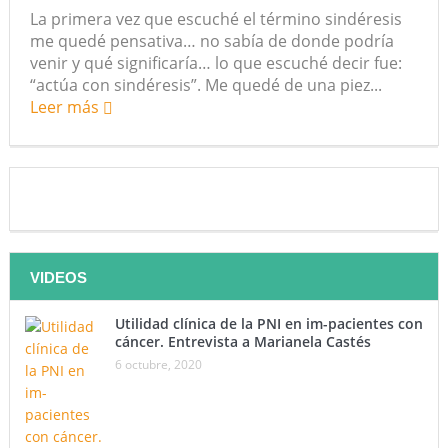
La primera vez que escuché el término sindéresis
futuro “ilimitado” de la Inteligencia Artificial
me quedé pensativa… no sabía de donde podría
venir y qué significaría… lo que escuché decir fue:
¿Qué sabemos de los alimentos ultraprocesados?
“actúa con sindéresis”. Me quedé de una piez...
Leer más
¿Los 20 años de regalo? Parte II
Academia de Ciencias Físicas, Matemáticas y Naturales
(ACFIMAN)
Serie: Consciencia e Inteligencia Artificial. Segundo
artículo: ¿Qué aporta la tradición budista a esta discusión?
VIDEOS
¿Los veinte años de regalo?
Utilidad clínica de la PNI en im-pacientes con
cáncer. Entrevista a Marianela Castés
Nuevas noticias sobre las dietas vegetarianas y el riesgo
6 octubre, 2020
de cáncer