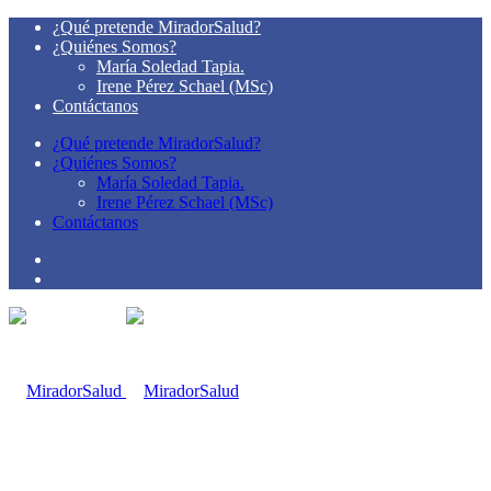
¿Qué pretende MiradorSalud?
¿Quiénes Somos?
María Soledad Tapia.
Irene Pérez Schael (MSc)
Contáctanos
¿Qué pretende MiradorSalud?
¿Quiénes Somos?
María Soledad Tapia.
Irene Pérez Schael (MSc)
Contáctanos