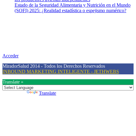
Estado de la Seguridad Alimentaria y Nutrición en el Mundo
(SOFI) 2025: ¿Realidad estadística o espejismo numérico?
Nuestra misión
Nuestra misión primordial es estimular una actitud proactiva hacia
una vida saludable, como individuos y como sociedad, mediante la
difusión de información al día que promueva el desarrollo de una
mayor conciencia sobre la prevención en salud.
Acceder
MiradorSalud 2014 - Todos los Derechos Reservados
INBOUND MARKETING INTELIGENTE - JETHWEBS
Translate »
Powered by
Translate