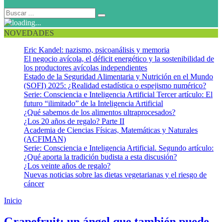
NOVEDADES
Eric Kandel: nazismo, psicoanálisis y memoria
El negocio avícola, el déficit energético y la sostenibilidad de
los productores avícolas independientes
Estado de la Seguridad Alimentaria y Nutrición en el Mundo
(SOFI) 2025: ¿Realidad estadística o espejismo numérico?
Serie: Consciencia e Inteligencia Artificial Tercer artículo: El
futuro “ilimitado” de la Inteligencia Artificial
¿Qué sabemos de los alimentos ultraprocesados?
¿Los 20 años de regalo? Parte II
Academia de Ciencias Físicas, Matemáticas y Naturales
(ACFIMAN)
Serie: Consciencia e Inteligencia Artificial. Segundo artículo:
¿Qué aporta la tradición budista a esta discusión?
¿Los veinte años de regalo?
Nuevas noticias sobre las dietas vegetarianas y el riesgo de
cáncer
Inicio
Sirolimus
Grapefruit: un ángel que también puede