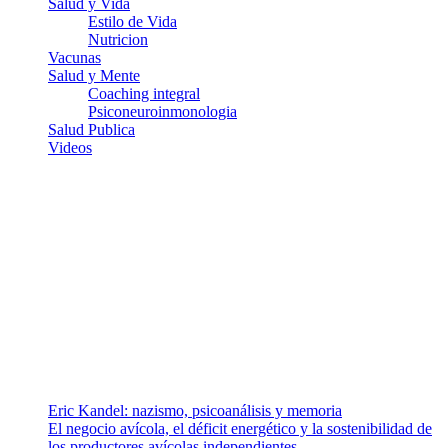
Salud y Vida
Estilo de Vida
Nutricion
Vacunas
Salud y Mente
Coaching integral
Psiconeuroinmonologia
Salud Publica
Videos
¿Quiénes somos?
Somos un equipo de investigadores, profesionales de la salud y
ramas afines y de la comunicación comprometidos con la promoción
de una salud responsable. El sitio web MiradorSalud cuenta con un
equipo de colaboradores con ética, sentido crítico y responsabilidad
para abordar los temas fundamentales de nuestra página: Salud y
Vida (estilo de vida y nutrición), Vacunas, Salud Pública y Salud
Mental.
Entradas recientes
Eric Kandel: nazismo, psicoanálisis y memoria
El negocio avícola, el déficit energético y la sostenibilidad de
los productores avícolas independientes