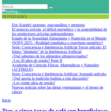
NOVEDADES
Eric Kandel: nazismo, psicoanálisis y memoria
El negocio avícola, el déficit energético y la sostenibilidad de
los productores avícolas independientes
Estado de la Seguridad Alimentaria y Nutrición en el Mundo
(SOFI) 2025: ¿Realidad estadística o espejismo numérico?
Serie: Consciencia e Inteligencia Artificial Tercer artículo: El
futuro “ilimitado” de la Inteligencia Artificial
¿Qué sabemos de los alimentos ultraprocesados?
¿Los 20 años de regalo? Parte II
Academia de Ciencias Físicas, Matemáticas y Naturales
(ACFIMAN)
Serie: Consciencia e Inteligencia Artificial. Segundo artículo:
¿Qué aporta la tradición budista a esta discusión?
¿Los veinte años de regalo?
Nuevas noticias sobre las dietas vegetarianas y el riesgo de
cáncer
Inicio
Sobrevivencia
Tres a cinco tazas de café son beneficiosas