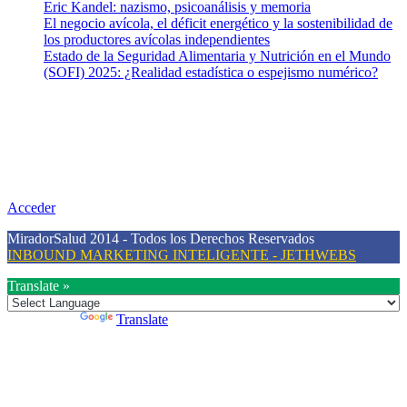
Eric Kandel: nazismo, psicoanálisis y memoria
El negocio avícola, el déficit energético y la sostenibilidad de
los productores avícolas independientes
Estado de la Seguridad Alimentaria y Nutrición en el Mundo
(SOFI) 2025: ¿Realidad estadística o espejismo numérico?
Nuestra misión
Nuestra misión primordial es estimular una actitud proactiva hacia
una vida saludable, como individuos y como sociedad, mediante la
difusión de información al día que promueva el desarrollo de una
mayor conciencia sobre la prevención en salud.
Acceder
MiradorSalud 2014 - Todos los Derechos Reservados
INBOUND MARKETING INTELIGENTE - JETHWEBS
Translate »
Powered by
Translate