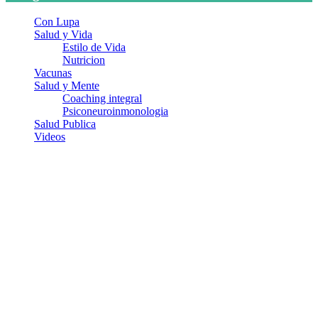
Con Lupa
Salud y Vida
Estilo de Vida
Nutricion
Vacunas
Salud y Mente
Coaching integral
Psiconeuroinmonologia
Salud Publica
Videos
¿Quiénes somos?
Somos un equipo de investigadores, profesionales de la salud y
ramas afines y de la comunicación comprometidos con la promoción
de una salud responsable. El sitio web MiradorSalud cuenta con un
equipo de colaboradores con ética, sentido crítico y responsabilidad
para abordar los temas fundamentales de nuestra página: Salud y
Vida (estilo de vida y nutrición), Vacunas, Salud Pública y Salud
Mental.
Entradas recientes