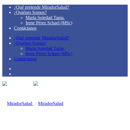
¿Qué pretende MiradorSalud?
¿Quiénes Somos?
María Soledad Tapia.
Irene Pérez Schael (MSc)
Contáctanos
¿Qué pretende MiradorSalud?
¿Quiénes Somos?
María Soledad Tapia.
Irene Pérez Schael (MSc)
Contáctanos