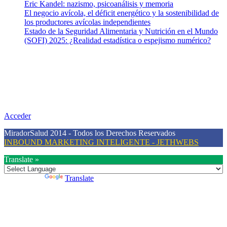
Eric Kandel: nazismo, psicoanálisis y memoria
El negocio avícola, el déficit energético y la sostenibilidad de
los productores avícolas independientes
Estado de la Seguridad Alimentaria y Nutrición en el Mundo
(SOFI) 2025: ¿Realidad estadística o espejismo numérico?
Nuestra misión
Nuestra misión primordial es estimular una actitud proactiva hacia
una vida saludable, como individuos y como sociedad, mediante la
difusión de información al día que promueva el desarrollo de una
mayor conciencia sobre la prevención en salud.
Acceder
MiradorSalud 2014 - Todos los Derechos Reservados
INBOUND MARKETING INTELIGENTE - JETHWEBS
Translate »
Powered by
Translate