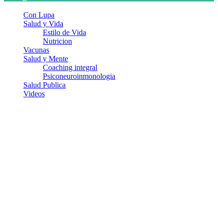
Con Lupa
Salud y Vida
Estilo de Vida
Nutricion
Vacunas
Salud y Mente
Coaching integral
Psiconeuroinmonologia
Salud Publica
Videos
¿Quiénes somos?
Somos un equipo de investigadores, profesionales de la salud y
ramas afines y de la comunicación comprometidos con la promoción
de una salud responsable. El sitio web MiradorSalud cuenta con un
equipo de colaboradores con ética, sentido crítico y responsabilidad
para abordar los temas fundamentales de nuestra página: Salud y
Vida (estilo de vida y nutrición), Vacunas, Salud Pública y Salud
Mental.
Entradas recientes