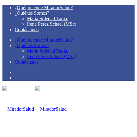
¿Qué pretende MiradorSalud?
¿Quiénes Somos?
María Soledad Tapia.
Irene Pérez Schael (MSc)
Contáctanos
¿Qué pretende MiradorSalud?
¿Quiénes Somos?
María Soledad Tapia.
Irene Pérez Schael (MSc)
Contáctanos