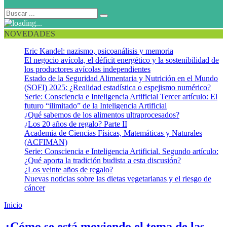
NOVEDADES
Eric Kandel: nazismo, psicoanálisis y memoria
El negocio avícola, el déficit energético y la sostenibilidad de
los productores avícolas independientes
Estado de la Seguridad Alimentaria y Nutrición en el Mundo
(SOFI) 2025: ¿Realidad estadística o espejismo numérico?
Serie: Consciencia e Inteligencia Artificial Tercer artículo: El
futuro “ilimitado” de la Inteligencia Artificial
¿Qué sabemos de los alimentos ultraprocesados?
¿Los 20 años de regalo? Parte II
Academia de Ciencias Físicas, Matemáticas y Naturales
(ACFIMAN)
Serie: Consciencia e Inteligencia Artificial. Segundo artículo:
¿Qué aporta la tradición budista a esta discusión?
¿Los veinte años de regalo?
Nuevas noticias sobre las dietas vegetarianas y el riesgo de
cáncer
Inicio
SOFA 2019
¿Cómo se está moviendo el tema de las