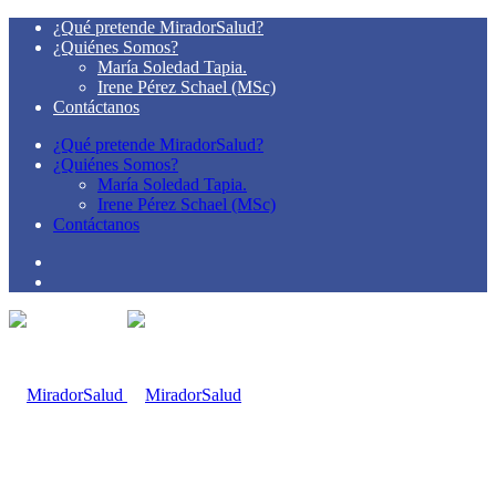
¿Qué pretende MiradorSalud?
¿Quiénes Somos?
María Soledad Tapia.
Irene Pérez Schael (MSc)
Contáctanos
¿Qué pretende MiradorSalud?
¿Quiénes Somos?
María Soledad Tapia.
Irene Pérez Schael (MSc)
Contáctanos