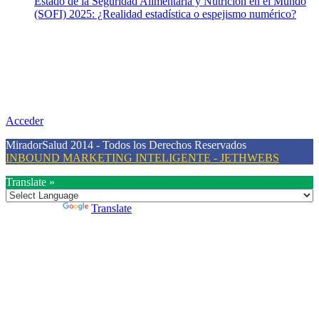
Estado de la Seguridad Alimentaria y Nutrición en el Mundo
(SOFI) 2025: ¿Realidad estadística o espejismo numérico?
Nuestra misión
Nuestra misión primordial es estimular una actitud proactiva hacia
una vida saludable, como individuos y como sociedad, mediante la
difusión de información al día que promueva el desarrollo de una
mayor conciencia sobre la prevención en salud.
Acceder
MiradorSalud 2014 - Todos los Derechos Reservados
INBOUND MARKETING INTELIGENTE - JETHWEBS
Translate »
Powered by
Translate