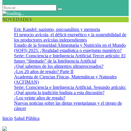
NOVEDADES
Eric Kandel: nazismo, psicoanálisis y memoria
El negocio avícola, el déficit energético y la sostenibilidad de
los productores avícolas independientes
Estado de la Seguridad Alimentaria y Nutrición en el Mundo
(SOFI) 2025: ¿Realidad estadística o espejismo numérico?
Serie: Consciencia e Inteligencia Artificial Tercer artículo: El
futuro “ilimitado” de la Inteligencia Artificial
¿Qué sabemos de los alimentos ultraprocesados?
¿Los 20 años de regalo? Parte II
Academia de Ciencias Físicas, Matemáticas y Naturales
(ACFIMAN)
Serie: Consciencia e Inteligencia Artificial. Segundo artículo:
¿Qué aporta la tradición budista a esta discusión?
¿Los veinte años de regalo?
Nuevas noticias sobre las dietas vegetarianas y el riesgo de
cáncer
Inicio
Salud Pública
¿Cómo se está moviendo el tema de las
pérdidas y desperdicios de alimentos en el mundo?