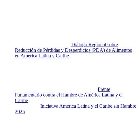
desperdician en el Planeta.
Nota final
Hay una movida mundial y regional en cuanto a las PDA. Sin
embargo, preocupa la ausencia de actividad en Venezuela al
respecto:
Venezuela no participó en el
Diálogo Regional sobre
Reducción de Pérdidas y Desperdicios (PDA) de Alimentos
en América Latina y Caribe
de FAO.
En Venezuela no se ha instalado comités nacionales e
intersectoriales de PDA.
Venezuela no participó en la 1ra. Cumbre Regional de
Pérdidas y Desperdicios de Alimentos
Venezuela no forma parte de la red plural de legisladores,
presente en más de 20 países de la región,
Frente
Parlamentario contra el Hambre de América Latina y el
Caribe
a fin de trabajar para responder al
compromiso
Iniciativa América Latina y el Caribe sin Hambre
2025
.
No se conocen estimaciones de PDA a lo largo de la cadena
de producción de alimentos, y como en otras áreas, estamos
sin cifras oficiales.
Lamentablemente, no vemos a Venezuela en una ruta posible para el