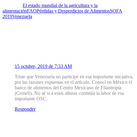
Etiquetas:
El estado mundial de la agricultura y la
alimentación
FAO
Pérdidas y Desperdicios de Alimentos
SOFA
2019
Venezuela
2 Comentarios
1
Antonio Itriagom M.
15 octubre, 2019 de 7:33 AM
Triste que Venezuela no participe en esa importante iniciativa,
por las razones expuestas en el artículo. Conocí en México el
banco de alimentos del Centro Mexicano de Filantropía
(Cemefi). No sé si a estas alturas continúa la labor de esa
importante OSC.
Responder
1.1
Mirador Salud