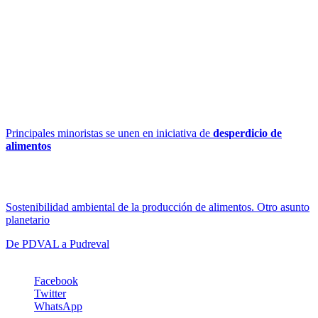
sistema eléctrico, los continuos apagones, los problemas de
transporte, retrasos por falta de combustibles, saqueos y largas
esperas en alcabalas, corrupción y “matraqueo”, etc. ¿Se podrán
estimar las PDA en nuestro país?
María Soledad Tapia
maria.tapia@5aldia.org.ve
Recomendamos estos artículos:
Principales minoristas se unen en iniciativa de
desperdicio
de
alimentos
Nota: No se deje engañar por el título, estos son unos «minoristas»
mayores.
Sostenibilidad ambiental de la producción de alimentos. Otro asunto
planetario
De PDVAL a Pudreval
Facebook
Twitter
WhatsApp