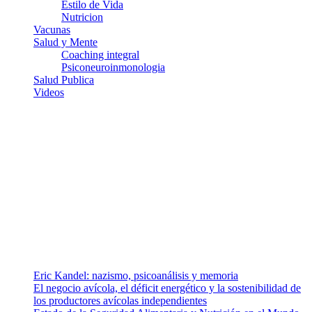
Estilo de Vida
Nutricion
Vacunas
Salud y Mente
Coaching integral
Psiconeuroinmonologia
Salud Publica
Videos
¿Quiénes somos?
Somos un equipo de investigadores, profesionales de la salud y
ramas afines y de la comunicación comprometidos con la promoción
de una salud responsable. El sitio web MiradorSalud cuenta con un
equipo de colaboradores con ética, sentido crítico y responsabilidad
para abordar los temas fundamentales de nuestra página: Salud y
Vida (estilo de vida y nutrición), Vacunas, Salud Pública y Salud
Mental.
Entradas recientes
Eric Kandel: nazismo, psicoanálisis y memoria
El negocio avícola, el déficit energético y la sostenibilidad de
los productores avícolas independientes