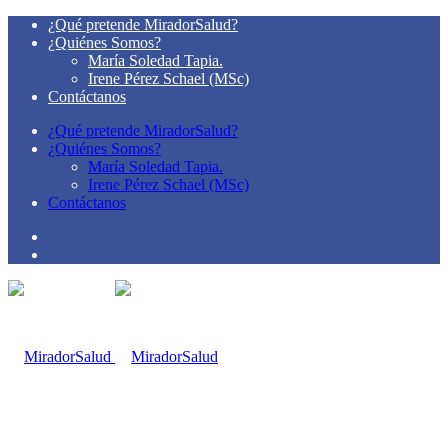
¿Qué pretende MiradorSalud?
¿Quiénes Somos?
María Soledad Tapia.
Irene Pérez Schael (MSc)
Contáctanos
¿Qué pretende MiradorSalud?
¿Quiénes Somos?
María Soledad Tapia.
Irene Pérez Schael (MSc)
Contáctanos