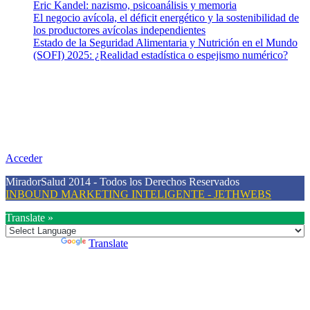
Eric Kandel: nazismo, psicoanálisis y memoria
El negocio avícola, el déficit energético y la sostenibilidad de
los productores avícolas independientes
Estado de la Seguridad Alimentaria y Nutrición en el Mundo
(SOFI) 2025: ¿Realidad estadística o espejismo numérico?
Nuestra misión
Nuestra misión primordial es estimular una actitud proactiva hacia
una vida saludable, como individuos y como sociedad, mediante la
difusión de información al día que promueva el desarrollo de una
mayor conciencia sobre la prevención en salud.
Acceder
MiradorSalud 2014 - Todos los Derechos Reservados
INBOUND MARKETING INTELIGENTE - JETHWEBS
Translate »
Powered by
Translate