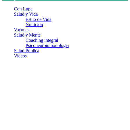
Con Lupa
Salud y Vida
Estilo de Vida
Nutricion
Vacunas
Salud y Mente
Coaching integral
Psiconeuroinmonologia
Salud Publica
Videos
¿Quiénes somos?
Somos un equipo de investigadores, profesionales de la salud y
ramas afines y de la comunicación comprometidos con la promoción
de una salud responsable. El sitio web MiradorSalud cuenta con un
equipo de colaboradores con ética, sentido crítico y responsabilidad
para abordar los temas fundamentales de nuestra página: Salud y
Vida (estilo de vida y nutrición), Vacunas, Salud Pública y Salud
Mental.
Entradas recientes