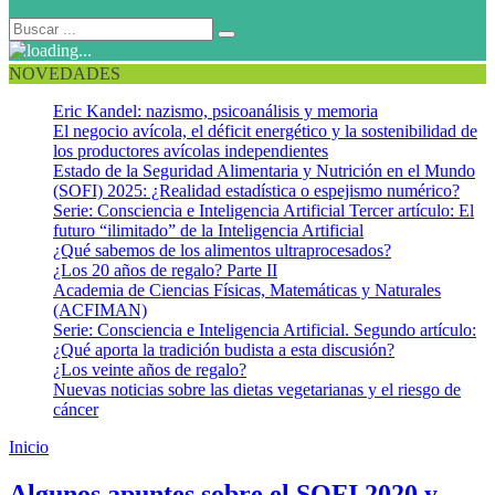
NOVEDADES
Eric Kandel: nazismo, psicoanálisis y memoria
El negocio avícola, el déficit energético y la sostenibilidad de
los productores avícolas independientes
Estado de la Seguridad Alimentaria y Nutrición en el Mundo
(SOFI) 2025: ¿Realidad estadística o espejismo numérico?
Serie: Consciencia e Inteligencia Artificial Tercer artículo: El
futuro “ilimitado” de la Inteligencia Artificial
¿Qué sabemos de los alimentos ultraprocesados?
¿Los 20 años de regalo? Parte II
Academia de Ciencias Físicas, Matemáticas y Naturales
(ACFIMAN)
Serie: Consciencia e Inteligencia Artificial. Segundo artículo:
¿Qué aporta la tradición budista a esta discusión?
¿Los veinte años de regalo?
Nuevas noticias sobre las dietas vegetarianas y el riesgo de
cáncer
Inicio
SOFI 2020
Algunos apuntes sobre el SOFI 2020 y