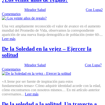
Publicado por:
Mirador Salud
Fecha:
10 marzo, 2026
En:
Con Lupa
2
Comentarios
Una vez ampliamente reconocido el valor de avance en el aumento
mundial del Promedio de Vida, observamos la correspondiente
aparición de una nueva franja demográfica de población (entre 60-...
Leer más
De la Soledad en la vejez – Ejercer la
solitud
Publicado por:
Mirador Salud
Fecha:
14 mayo, 2024
En:
Con Lupa
7
Comentarios
«A Irene por ser fuente de inspiración para estos
fundamentales temas» Cómo adquirir identidad acorde con la edad,
cómo encontrarnos con nosotros mismos… En mi artículo anterior
conversamos...
Leer más
De la soledad a la solitud. Un trayecto a