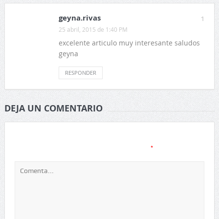
geyna.rivas
1
25 abril, 2015 de 1:40 PM
excelente articulo muy interesante saludos
geyna
RESPONDER
DEJA UN COMENTARIO
Tu dirección de correo electrónico no será publicada.
Los
*
campos obligatorios están marcados con