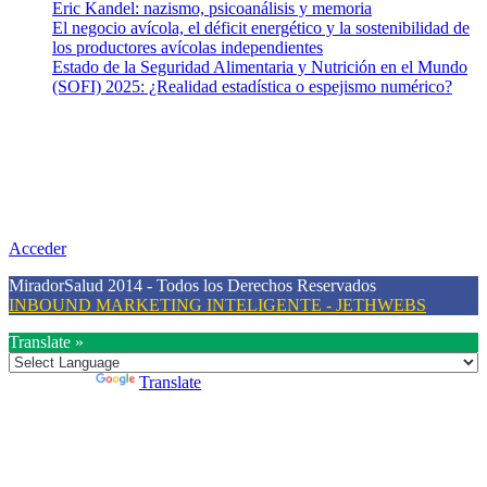
Eric Kandel: nazismo, psicoanálisis y memoria
El negocio avícola, el déficit energético y la sostenibilidad de
los productores avícolas independientes
Estado de la Seguridad Alimentaria y Nutrición en el Mundo
(SOFI) 2025: ¿Realidad estadística o espejismo numérico?
Nuestra misión
Nuestra misión primordial es estimular una actitud proactiva hacia
una vida saludable, como individuos y como sociedad, mediante la
difusión de información al día que promueva el desarrollo de una
mayor conciencia sobre la prevención en salud.
Acceder
MiradorSalud 2014 - Todos los Derechos Reservados
INBOUND MARKETING INTELIGENTE - JETHWEBS
Translate »
Powered by
Translate