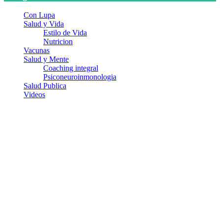
Con Lupa
Salud y Vida
Estilo de Vida
Nutricion
Vacunas
Salud y Mente
Coaching integral
Psiconeuroinmonologia
Salud Publica
Videos
¿Quiénes somos?
Somos un equipo de investigadores, profesionales de la salud y
ramas afines y de la comunicación comprometidos con la promoción
de una salud responsable. El sitio web MiradorSalud cuenta con un
equipo de colaboradores con ética, sentido crítico y responsabilidad
para abordar los temas fundamentales de nuestra página: Salud y
Vida (estilo de vida y nutrición), Vacunas, Salud Pública y Salud
Mental.
Entradas recientes