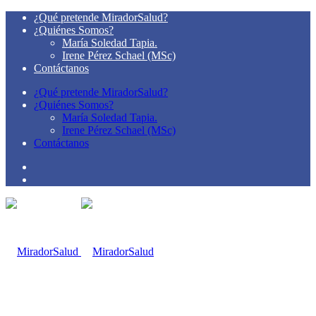
¿Qué pretende MiradorSalud?
¿Quiénes Somos?
María Soledad Tapia.
Irene Pérez Schael (MSc)
Contáctanos
¿Qué pretende MiradorSalud?
¿Quiénes Somos?
María Soledad Tapia.
Irene Pérez Schael (MSc)
Contáctanos