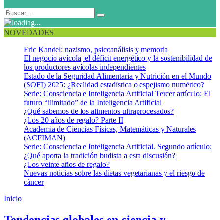
NOVEDADES
Eric Kandel: nazismo, psicoanálisis y memoria
El negocio avícola, el déficit energético y la sostenibilidad de
los productores avícolas independientes
Estado de la Seguridad Alimentaria y Nutrición en el Mundo
(SOFI) 2025: ¿Realidad estadística o espejismo numérico?
Serie: Consciencia e Inteligencia Artificial Tercer artículo: El
futuro “ilimitado” de la Inteligencia Artificial
¿Qué sabemos de los alimentos ultraprocesados?
¿Los 20 años de regalo? Parte II
Academia de Ciencias Físicas, Matemáticas y Naturales
(ACFIMAN)
Serie: Consciencia e Inteligencia Artificial. Segundo artículo:
¿Qué aporta la tradición budista a esta discusión?
¿Los veinte años de regalo?
Nuevas noticias sobre las dietas vegetarianas y el riesgo de
cáncer
Inicio
Sostenibilidad en la industria de alimentos
Tendencias globales en ciencia y