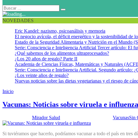
NOVEDADES
Eric Kandel: nazismo, psicoanálisis y memoria
El negocio avícola, el déficit energético y la sostenibilidad de 
Estado de la Seguridad Alimentaria y Nutrición en el Mundo (S
Serie: Consciencia e Inteligencia Artificial Tercer artículo: El fu
¿Qué sabemos de los alimentos ultraprocesados?
¿Los 20 años de regalo? Parte II
Academia de Ciencias Físicas, Matemáticas y Naturales (AC
Serie: Consciencia e Inteligencia Artificial. Segundo artículo: ¿
¿Los veinte años de regalo?
Nuevas noticias sobre las dietas vegetarianas y el riesgo de cán
Inicio
Terrorismo y la viruela
Vacunas: Noticias sobre viruela e influenz
Publicado por:
Mirador Salud
Fecha:
26 marzo, 2013
En:
Vacunas
Sin 
Si tuviéramos que hacerlo, podríamos vacunar a todo el país en tres 