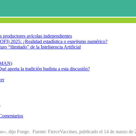
los productores avícolas independientes
OFI) 2025: ¿Realidad estadística o espejismo numérico?
turo “ilimitado” de la Inteligencia Artificial
FIMAN)
Qué aporta la tradición budista a esta discusión?
cer
a
Comentarios
días», dijo Foege. Fuente: FierceVaccines, publicado el 14 de marzo de