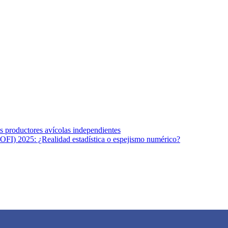
s afines y de la comunicación comprometidos con la promoción de una s
r los temas fundamentales de nuestra página: Salud y Vida (estilo de vi
los productores avícolas independientes
OFI) 2025: ¿Realidad estadística o espejismo numérico?
na vida saludable, como individuos y como sociedad, mediante la difusi