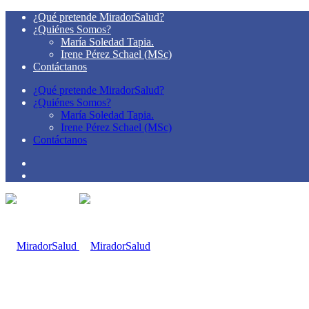
¿Qué pretende MiradorSalud?
¿Quiénes Somos?
María Soledad Tapia.
Irene Pérez Schael (MSc)
Contáctanos
¿Qué pretende MiradorSalud?
¿Quiénes Somos?
María Soledad Tapia.
Irene Pérez Schael (MSc)
Contáctanos