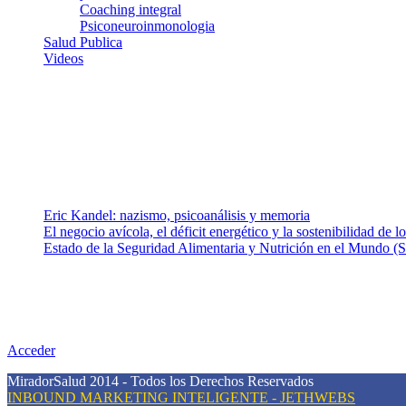
Coaching integral
Psiconeuroinmonologia
Salud Publica
Videos
¿Quiénes somos?
Somos un equipo de investigadores, profesionales de la salud y rama
colaboradores con ética, sentido crítico y responsabilidad para aborda
Entradas recientes
Eric Kandel: nazismo, psicoanálisis y memoria
El negocio avícola, el déficit energético y la sostenibilidad de 
Estado de la Seguridad Alimentaria y Nutrición en el Mundo (S
Nuestra misión
Nuestra misión primordial es estimular una actitud proactiva hacia u
conciencia sobre la prevención en salud.
Acceder
MiradorSalud 2014 - Todos los Derechos Reservados
INBOUND MARKETING INTELIGENTE - JETHWEBS