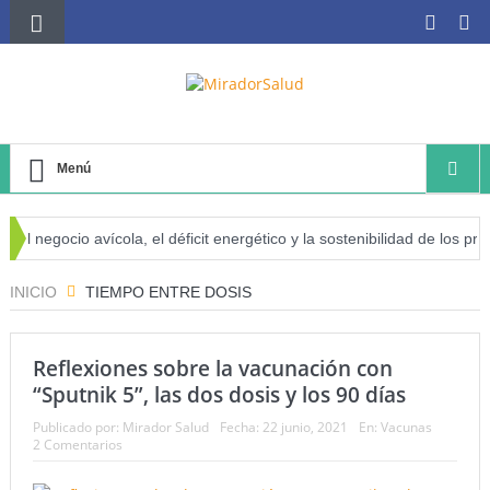
Menú
El negocio avícola, el déficit energético y la sostenibilidad de los prod
riesgo de cáncer
INICIO
TIEMPO ENTRE DOSIS
Reflexiones sobre la vacunación con
“Sputnik 5”, las dos dosis y los 90 días
Publicado por:
Mirador Salud
Fecha:
22 junio, 2021
En:
Vacunas
2 Comentarios