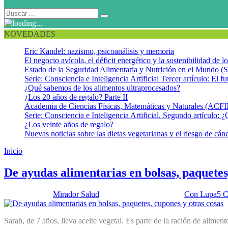
NOVEDADES
Eric Kandel: nazismo, psicoanálisis y memoria
El negocio avícola, el déficit energético y la sostenibilidad de 
Estado de la Seguridad Alimentaria y Nutrición en el Mundo (S
Serie: Consciencia e Inteligencia Artificial Tercer artículo: El fu
¿Qué sabemos de los alimentos ultraprocesados?
¿Los 20 años de regalo? Parte II
Academia de Ciencias Físicas, Matemáticas y Naturales (AC
Serie: Consciencia e Inteligencia Artificial. Segundo artículo: ¿
¿Los veinte años de regalo?
Nuevas noticias sobre las dietas vegetarianas y el riesgo de cán
Inicio
Transferencia de Efectivo y de Cupones
De ayudas alimentarias en bolsas, paquetes
Publicado por:
Mirador Salud
Fecha:
31 enero, 2017
En:
Con Lupa
5 C
Sarah, de 7 años, lleva aceite vegetal. Es parte de la ración de aliment