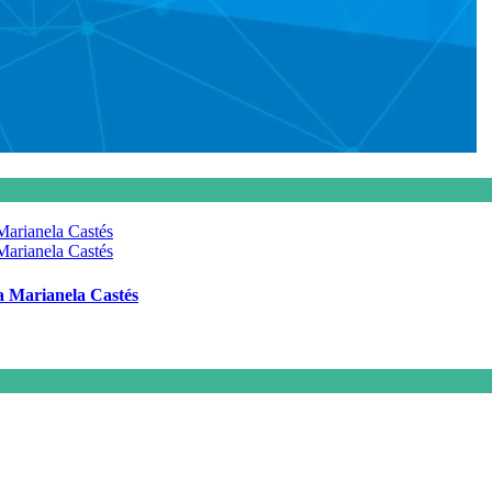
 a Marianela Castés