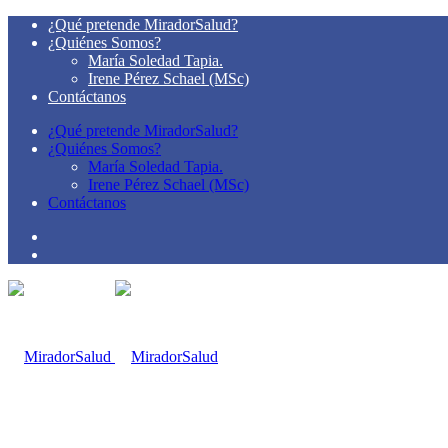
¿Qué pretende MiradorSalud?
¿Quiénes Somos?
María Soledad Tapia.
Irene Pérez Schael (MSc)
Contáctanos
¿Qué pretende MiradorSalud?
¿Quiénes Somos?
María Soledad Tapia.
Irene Pérez Schael (MSc)
Contáctanos