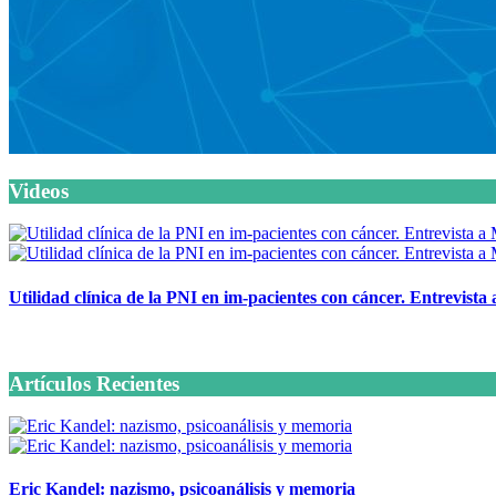
Videos
Utilidad clínica de la PNI en im-pacientes con cáncer. Entrevista
6 octubre, 2020
Artículos Recientes
Eric Kandel: nazismo, psicoanálisis y memoria