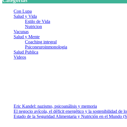
Categorias
Con Lupa
Salud y Vida
Estilo de Vida
Nutricion
Vacunas
Salud y Mente
Coaching integral
Psiconeuroinmonologia
Salud Publica
Videos
¿Quiénes somos?
Somos un equipo de investigadores, profesionales de la salud y rama
colaboradores con ética, sentido crítico y responsabilidad para aborda
Entradas recientes
Eric Kandel: nazismo, psicoanálisis y memoria
El negocio avícola, el déficit energético y la sostenibilidad de 
Estado de la Seguridad Alimentaria y Nutrición en el Mundo (S