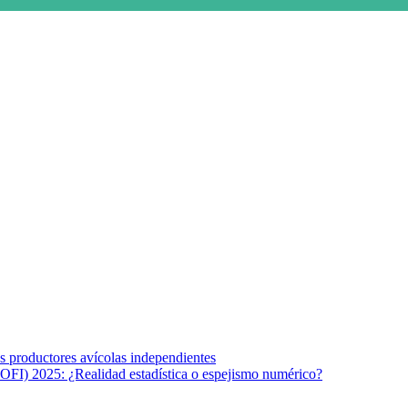
s afines y de la comunicación comprometidos con la promoción de una s
r los temas fundamentales de nuestra página: Salud y Vida (estilo de vi
los productores avícolas independientes
OFI) 2025: ¿Realidad estadística o espejismo numérico?