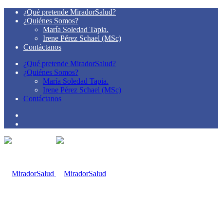
¿Qué pretende MiradorSalud?
¿Quiénes Somos?
María Soledad Tapia.
Irene Pérez Schael (MSc)
Contáctanos
¿Qué pretende MiradorSalud?
¿Quiénes Somos?
María Soledad Tapia.
Irene Pérez Schael (MSc)
Contáctanos