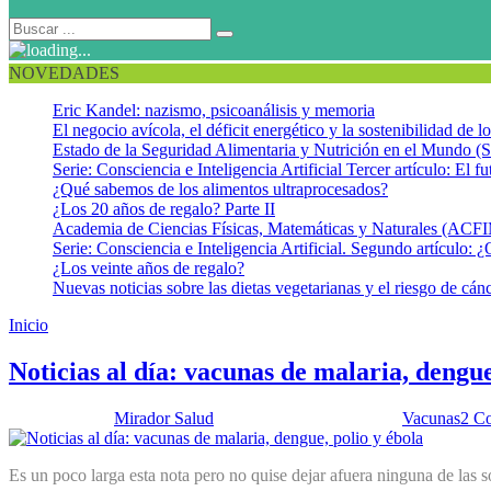
NOVEDADES
Eric Kandel: nazismo, psicoanálisis y memoria
El negocio avícola, el déficit energético y la sostenibilidad de 
Estado de la Seguridad Alimentaria y Nutrición en el Mundo (S
Serie: Consciencia e Inteligencia Artificial Tercer artículo: El fu
¿Qué sabemos de los alimentos ultraprocesados?
¿Los 20 años de regalo? Parte II
Academia de Ciencias Físicas, Matemáticas y Naturales (AC
Serie: Consciencia e Inteligencia Artificial. Segundo artículo: ¿
¿Los veinte años de regalo?
Nuevas noticias sobre las dietas vegetarianas y el riesgo de cán
Inicio
Vacuna de la malaria
Noticias al día: vacunas de malaria, dengue
Publicado por:
Mirador Salud
Fecha:
11 agosto, 2015
En:
Vacunas
2 C
Es un poco larga esta nota pero no quise dejar afuera ninguna de las s