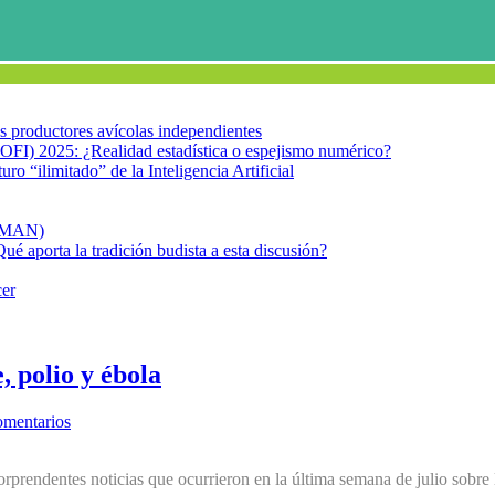
los productores avícolas independientes
OFI) 2025: ¿Realidad estadística o espejismo numérico?
turo “ilimitado” de la Inteligencia Artificial
FIMAN)
Qué aporta la tradición budista a esta discusión?
cer
, polio y ébola
omentarios
orprendentes noticias que ocurrieron en la última semana de julio sobre 