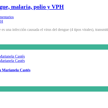
ngue, malaria, polio y VPH
mentarios
s una infección causada el virus del dengue (4 tipos virales), transmi
 a Marianela Castés