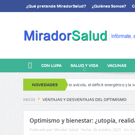
¿Qué pretende MiradorSalud?
¿Quiénes Somos?
C
CON LUPA
SALUD Y VIDA
VACUNAS
lisis y memoria
NOVEDADES
El negocio avícola, el déficit energético y la sosteni
INICIO
VENTAJAS Y DESVENTAJAS DEL OPTIMISMO
Optimismo y bienestar: ¿utopía, realid
Publicado por:
Mirador Salud
Fecha:
28 octubre, 2025
En:
Co