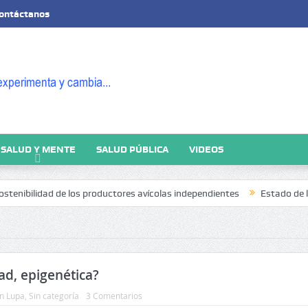
ontáctanos
SALUD Y MENTE
SALUD PÚBLICA
VIDEOS
bilidad de los productores avícolas independientes
Estado de la Seguri
ad, epigenética?
n Lupa
,
Sin categoría
3 Comentarios