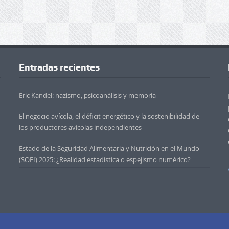
Entradas recientes
Eric Kandel: nazismo, psicoanálisis y memoria
El negocio avícola, el déficit energético y la sostenibilidad de
los productores avícolas independientes
Estado de la Seguridad Alimentaria y Nutrición en el Mundo
(SOFI) 2025: ¿Realidad estadística o espejismo numérico?