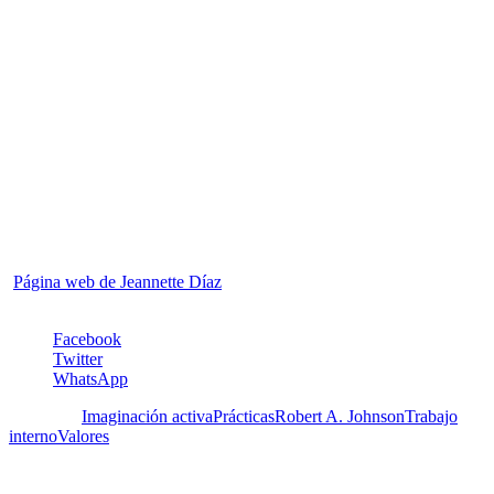
Jeannette Díaz es Doctora en Educación de la Universidad de
Massachusetts, Amherst, Profesora Titular Jubilada de la Facultad
de Arquitectura de la Universidad Central de Venezuela. Durante
sus 28 años como docente, Coordinadora Académica y
Coordinadora de Investigación disfrutó siendo mentora y coach
de estudiantes y profesores apoyándolos en el desarrollo de sus
habilidades creativas y progreso en sus carreras docentes.
Formalizó esta área de interés cursando estudios y obteniendo la
Certificación como Integral Master Coach® de Integral Coaching
Canada. Es miembro de la Federación Internacional de Coaches
en el nivel Profesional (PCC). Actualmente trabaja como coach,
ayudando a profesionales creativos, arquitectos y emprendedores
a cerrar la brecha entre sus expectativas y logros alcanzados.
Página web de Jeannette Díaz
.
Facebook
Twitter
WhatsApp
Etiquetas:
Imaginación activa
Prácticas
Robert A. Johnson
Trabajo
interno
Valores
Deja un Comentario