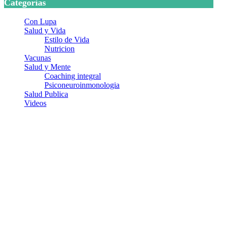
Categorias
Con Lupa
Salud y Vida
Estilo de Vida
Nutricion
Vacunas
Salud y Mente
Coaching integral
Psiconeuroinmonologia
Salud Publica
Videos
¿Quiénes somos?
Somos un equipo de investigadores, profesionales de la salud y
ramas afines y de la comunicación comprometidos con la
promoción de una salud responsable. El sitio web MiradorSalud
cuenta con un equipo de colaboradores con ética, sentido crítico y
responsabilidad para abordar los temas fundamentales de nuestra
página: Salud y Vida (estilo de vida y nutrición), Vacunas, Salud