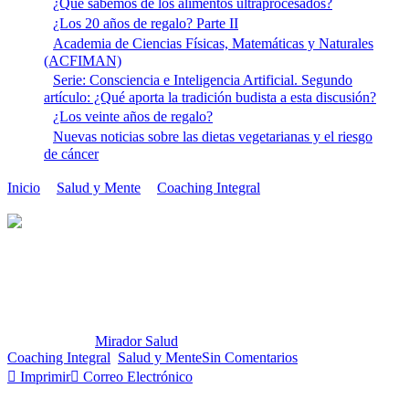
¿Qué sabemos de los alimentos ultraprocesados?
¿Los 20 años de regalo? Parte II
Academia de Ciencias Físicas, Matemáticas y Naturales
(ACFIMAN)
Serie: Consciencia e Inteligencia Artificial. Segundo
artículo: ¿Qué aporta la tradición budista a esta discusión?
¿Los veinte años de regalo?
Nuevas noticias sobre las dietas vegetarianas y el riesgo
de cáncer
Inicio
Salud y Mente
Coaching Integral
¿Tenemos claro el
qué, el cómo y el porqué hacemos lo que hacemos?
¿Tenemos claro el qué, el cómo y el
porqué hacemos lo que hacemos?
Publicado por:
Mirador Salud
Fecha:
15 febrero, 2022
En:
Coaching Integral
,
Salud y Mente
Sin Comentarios
Imprimir
Correo Electrónico
Para decidir el tema del primer artículo del año 2022, estuve