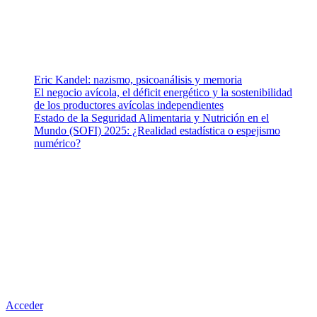
Pública y Salud Mental.
Entradas recientes
Eric Kandel: nazismo, psicoanálisis y memoria
El negocio avícola, el déficit energético y la sostenibilidad
de los productores avícolas independientes
Estado de la Seguridad Alimentaria y Nutrición en el
Mundo (SOFI) 2025: ¿Realidad estadística o espejismo
numérico?
Nuestra misión
Nuestra misión primordial es estimular una actitud proactiva hacia
una vida saludable, como individuos y como sociedad, mediante
la difusión de información al día que promueva el desarrollo de
una mayor conciencia sobre la prevención en salud.
Acceder