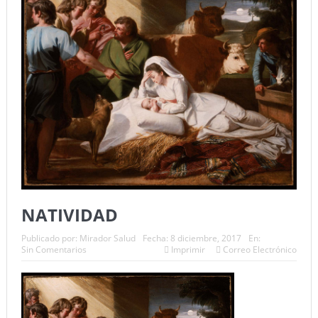
NATIVIDAD
Publicado por:
Mirador Salud
Fecha:
8 diciembre, 2017
En:
Sin Comentarios
Imprimir
Correo Electrónico