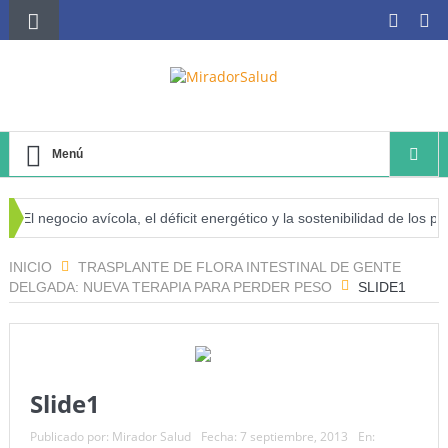
Menú
El negocio avícola, el déficit energético y la sostenibilidad de los pro
 riesgo de cáncer
INICIO
TRASPLANTE DE FLORA INTESTINAL DE GENTE
DELGADA: NUEVA TERAPIA PARA PERDER PESO
SLIDE1
Slide1
Publicado por:
Mirador Salud
Fecha:
7 septiembre, 2013
En: