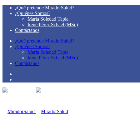
¿Qué pretende MiradorSalud?
¿Quiénes Somos?
María Soledad Tapia.
Irene Pérez Schael (MSc)
Contáctanos
¿Qué pretende MiradorSalud?
¿Quiénes Somos?
María Soledad Tapia.
Irene Pérez Schael (MSc)
Contáctanos