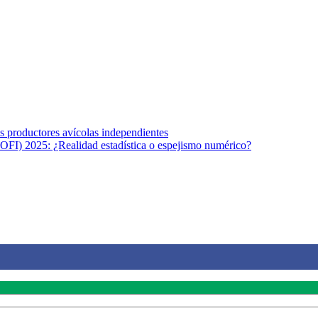
s afines y de la comunicación comprometidos con la promoción de una s
r los temas fundamentales de nuestra página: Salud y Vida (estilo de vi
los productores avícolas independientes
OFI) 2025: ¿Realidad estadística o espejismo numérico?
na vida saludable, como individuos y como sociedad, mediante la difusi