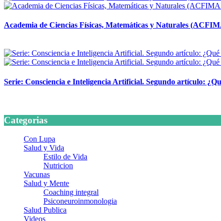
Academia de Ciencias Físicas, Matemáticas y Naturales (ACFI
24 marzo, 2026
Serie: Consciencia e Inteligencia Artificial. Segundo artículo: ¿Qu
24 marzo, 2026
Categorias
Con Lupa
Salud y Vida
Estilo de Vida
Nutricion
Vacunas
Salud y Mente
Coaching integral
Psiconeuroinmonologia
Salud Publica
Videos