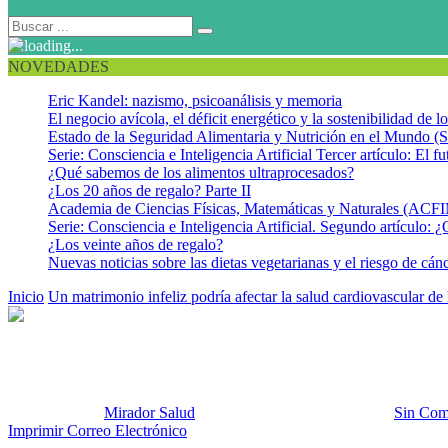
NOVEDADES
Eric Kandel: nazismo, psicoanálisis y memoria
El negocio avícola, el déficit energético y la sostenibilidad de 
Estado de la Seguridad Alimentaria y Nutrición en el Mundo (S
Serie: Consciencia e Inteligencia Artificial Tercer artículo: El fu
¿Qué sabemos de los alimentos ultraprocesados?
¿Los 20 años de regalo? Parte II
Academia de Ciencias Físicas, Matemáticas y Naturales (AC
Serie: Consciencia e Inteligencia Artificial. Segundo artículo: ¿
¿Los veinte años de regalo?
Nuevas noticias sobre las dietas vegetarianas y el riesgo de cán
Inicio
Un matrimonio infeliz podría afectar la salud cardiovascular de
Corazón partido
Publicado por:
Mirador Salud
Fecha:
24 noviembre, 2014
En:
Sin Com
Imprimir
Correo Electrónico