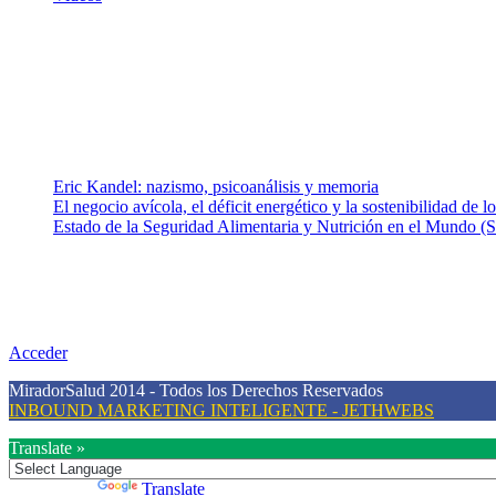
¿Quiénes somos?
Somos un equipo de investigadores, profesionales de la salud y rama
colaboradores con ética, sentido crítico y responsabilidad para aborda
Entradas recientes
Eric Kandel: nazismo, psicoanálisis y memoria
El negocio avícola, el déficit energético y la sostenibilidad de 
Estado de la Seguridad Alimentaria y Nutrición en el Mundo (S
Nuestra misión
Nuestra misión primordial es estimular una actitud proactiva hacia u
conciencia sobre la prevención en salud.
Acceder
MiradorSalud 2014 - Todos los Derechos Reservados
INBOUND MARKETING INTELIGENTE - JETHWEBS
Translate »
Powered by
Translate