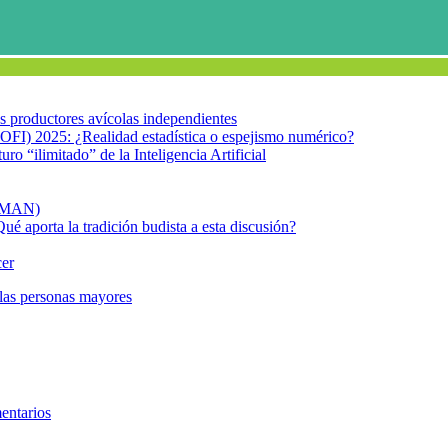
los productores avícolas independientes
OFI) 2025: ¿Realidad estadística o espejismo numérico?
turo “ilimitado” de la Inteligencia Artificial
FIMAN)
Qué aporta la tradición budista a esta discusión?
cer
 las personas mayores
Corazón partido
entarios