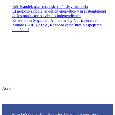
Eric Kandel: nazismo, psicoanálisis y memoria
El negocio avícola, el déficit energético y la sostenibilidad
de los productores avícolas independientes
Estado de la Seguridad Alimentaria y Nutrición en el
Mundo (SOFI) 2025: ¿Realidad estadística o espejismo
numérico?
Nuestra misión
Nuestra misión primordial es estimular una actitud proactiva hacia
una vida saludable, como individuos y como sociedad, mediante
la difusión de información al día que promueva el desarrollo de
una mayor conciencia sobre la prevención en salud.
Acceder
MiradorSalud 2014 - Todos los Derechos Reservados