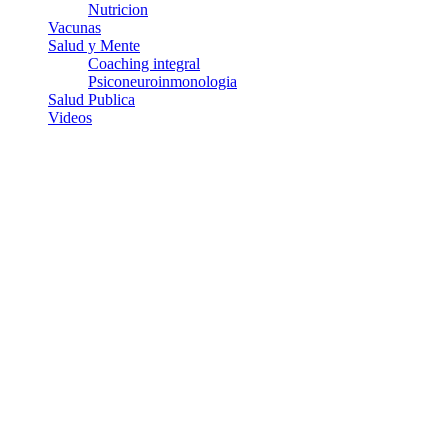
Nutricion
Vacunas
Salud y Mente
Coaching integral
Psiconeuroinmonologia
Salud Publica
Videos
¿Quiénes somos?
Somos un equipo de investigadores, profesionales de la salud y
ramas afines y de la comunicación comprometidos con la
promoción de una salud responsable. El sitio web MiradorSalud
cuenta con un equipo de colaboradores con ética, sentido crítico y
responsabilidad para abordar los temas fundamentales de nuestra
página: Salud y Vida (estilo de vida y nutrición), Vacunas, Salud
Pública y Salud Mental.
Entradas recientes