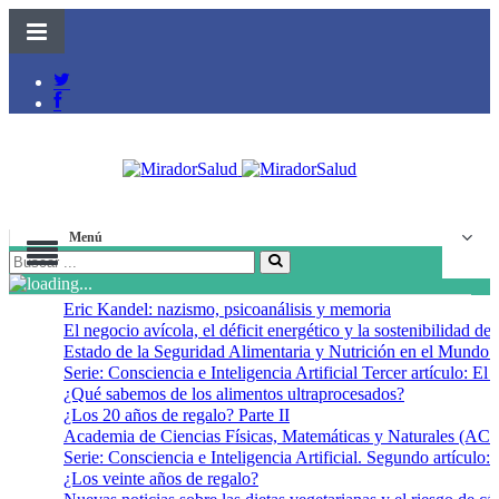
Menú
Eric Kandel: nazismo, psicoanálisis y memoria
El negocio avícola, el déficit energético y la sostenibilidad d
Estado de la Seguridad Alimentaria y Nutrición en el Mundo 
Serie: Consciencia e Inteligencia Artificial Tercer artículo: El f
¿Qué sabemos de los alimentos ultraprocesados?
¿Los 20 años de regalo? Parte II
Academia de Ciencias Físicas, Matemáticas y Naturales (
Serie: Consciencia e Inteligencia Artificial. Segundo artículo: 
¿Los veinte años de regalo?