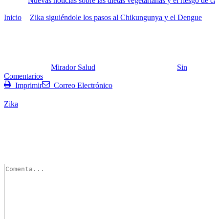
Nuevas noticias sobre las dietas vegetarianas y el riesgo de cá
Inicio
Zika siguiéndole los pasos al Chikungunya y el Dengue
Zika
Zika
Publicado por:
Mirador Salud
Fecha:
24 enero, 2016
En:
Sin
Comentarios
Imprimir
Correo Electrónico
Zika
Deja un Comentario
Tu dirección de correo electrónico no será publicada.
Los campos
obligatorios están marcados con
*