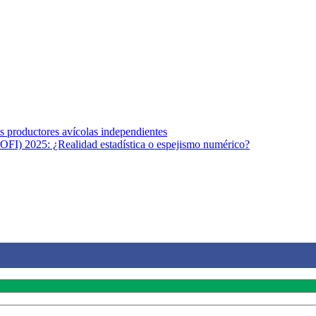
s afines y de la comunicación comprometidos con la promoción de una s
r los temas fundamentales de nuestra página: Salud y Vida (estilo de vi
los productores avícolas independientes
OFI) 2025: ¿Realidad estadística o espejismo numérico?
na vida saludable, como individuos y como sociedad, mediante la difusi