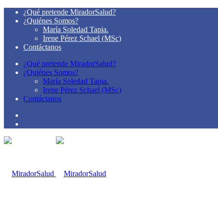
¿Qué pretende MiradorSalud?
¿Quiénes Somos?
María Soledad Tapia.
Irene Pérez Schael (MSc)
Contáctanos
¿Qué pretende MiradorSalud?
¿Quiénes Somos?
María Soledad Tapia.
Irene Pérez Schael (MSc)
Contáctanos