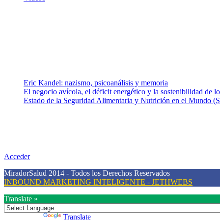
¿Quiénes somos?
Somos un equipo de investigadores, profesionales de la salud y rama
colaboradores con ética, sentido crítico y responsabilidad para aborda
Entradas recientes
Eric Kandel: nazismo, psicoanálisis y memoria
El negocio avícola, el déficit energético y la sostenibilidad de 
Estado de la Seguridad Alimentaria y Nutrición en el Mundo (S
Nuestra misión
Nuestra misión primordial es estimular una actitud proactiva hacia u
conciencia sobre la prevención en salud.
Acceder
MiradorSalud 2014 - Todos los Derechos Reservados
INBOUND MARKETING INTELIGENTE - JETHWEBS
Translate »
Powered by
Translate