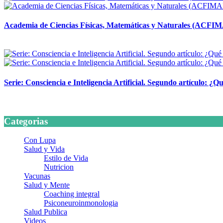
Academia de Ciencias Físicas, Matemáticas y Naturales (ACFI
24 marzo, 2026
Serie: Consciencia e Inteligencia Artificial. Segundo artículo: ¿Qu
24 marzo, 2026
Categorias
Con Lupa
Salud y Vida
Estilo de Vida
Nutricion
Vacunas
Salud y Mente
Coaching integral
Psiconeuroinmonologia
Salud Publica
Videos