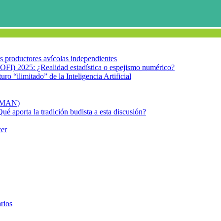
los productores avícolas independientes
OFI) 2025: ¿Realidad estadística o espejismo numérico?
turo “ilimitado” de la Inteligencia Artificial
FIMAN)
Qué aporta la tradición budista a esta discusión?
cer
rios