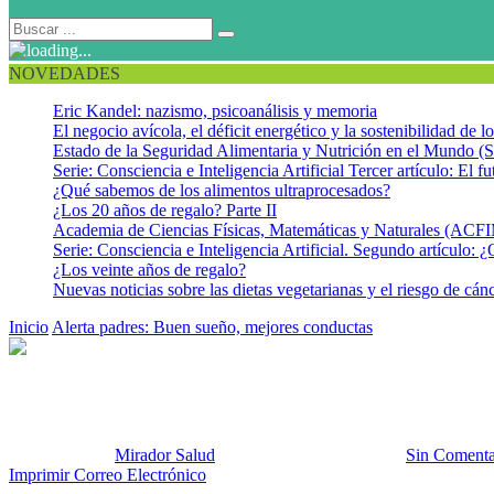
NOVEDADES
Eric Kandel: nazismo, psicoanálisis y memoria
El negocio avícola, el déficit energético y la sostenibilidad de 
Estado de la Seguridad Alimentaria y Nutrición en el Mundo (S
Serie: Consciencia e Inteligencia Artificial Tercer artículo: El fu
¿Qué sabemos de los alimentos ultraprocesados?
¿Los 20 años de regalo? Parte II
Academia de Ciencias Físicas, Matemáticas y Naturales (AC
Serie: Consciencia e Inteligencia Artificial. Segundo artículo: ¿
¿Los veinte años de regalo?
Nuevas noticias sobre las dietas vegetarianas y el riesgo de cán
Inicio
Alerta padres: Buen sueño, mejores conductas
Majo a dormir 2
Majo a dormir 2
Publicado por:
Mirador Salud
Fecha:
13 agosto, 2013
En:
Sin Comenta
Imprimir
Correo Electrónico