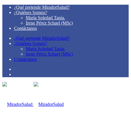
¿Qué pretende MiradorSalud?
¿Quiénes Somos?
María Soledad Tapia.
Irene Pérez Schael (MSc)
Contáctanos
¿Qué pretende MiradorSalud?
¿Quiénes Somos?
María Soledad Tapia.
Irene Pérez Schael (MSc)
Contáctanos