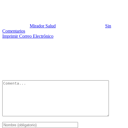
SOFI 2020 de PABLO
Publicado por:
Mirador Salud
Fecha:
20 agosto, 2020
En:
Sin
Comentarios
Imprimir
Correo Electrónico
Deja un Comentario
Tu dirección de correo electrónico no será publicada.
Los campos
obligatorios están marcados con
*