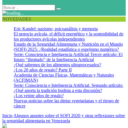
NOVEDADES
Eric Kandel: nazismo, psicoanálisis y memoria
El negocio avícola, el déficit energético y la sostenibilidad de
los productores avícolas independientes
Estado de la Seguridad Alimentaria y Nutrición en el Mundo
(SOFI) 2025: ¿Realidad estadística o espejismo numérico?
Serie: Consciencia e Inteligencia Artificial Tercer artículo: El
futuro “ilimitado” de la Inteligencia Artificial
¿Qué sabemos de los alimentos ultraprocesados?
¿Los 20 años de regalo? Parte II
Academia de Ciencias Físicas, Matemáticas y Naturales
(ACFIMAN)
Serie: Consciencia e Inteligencia Artificial. Segundo artículo:
¿Qué aporta la tradición budista a esta discusión?
¿Los veinte años de regalo?
Nuevas noticias sobre las dietas vegetarianas y el riesgo de
cáncer
Inicio
Algunos apuntes sobre el SOFI 2020 y otras reflexiones sobre
la seguridad alimentaria en Venezuela
SOFI 2020 de PABLO