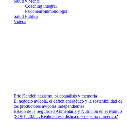
Salud y Mente
Coaching integral
Psiconeuroinmonologia
Salud Publica
Videos
¿Quiénes somos?
Somos un equipo de investigadores, profesionales de la salud y
ramas afines y de la comunicación comprometidos con la promoción
de una salud responsable. El sitio web MiradorSalud cuenta con un
equipo de colaboradores con ética, sentido crítico y responsabilidad
para abordar los temas fundamentales de nuestra página: Salud y
Vida (estilo de vida y nutrición), Vacunas, Salud Pública y Salud
Mental.
Entradas recientes
Eric Kandel: nazismo, psicoanálisis y memoria
El negocio avícola, el déficit energético y la sostenibilidad de
los productores avícolas independientes
Estado de la Seguridad Alimentaria y Nutrición en el Mundo
(SOFI) 2025: ¿Realidad estadística o espejismo numérico?