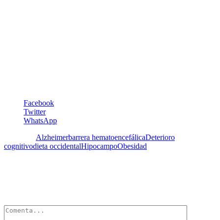
María Soledad Tapia
Maria.tapia@5aldia.org.ve
Facebook
Twitter
WhatsApp
Etiquetas:
Alzheimer
barrera hematoencefálica
Deterioro
cognitivo
dieta occidental
Hipocampo
Obesidad
Deja un Comentario
Tu dirección de correo electrónico no será publicada.
Los campos
obligatorios están marcados con
*