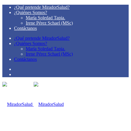
¿Qué pretende MiradorSalud?
¿Quiénes Somos?
María Soledad Tapia.
Irene Pérez Schael (MSc)
Contáctanos
¿Qué pretende MiradorSalud?
¿Quiénes Somos?
María Soledad Tapia.
Irene Pérez Schael (MSc)
Contáctanos