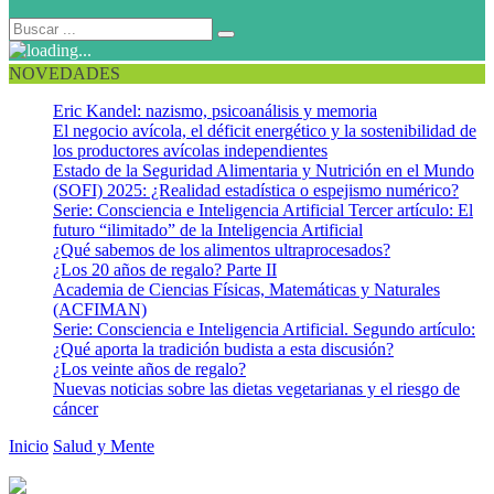
NOVEDADES
Eric Kandel: nazismo, psicoanálisis y memoria
El negocio avícola, el déficit energético y la sostenibilidad de
los productores avícolas independientes
Estado de la Seguridad Alimentaria y Nutrición en el Mundo
(SOFI) 2025: ¿Realidad estadística o espejismo numérico?
Serie: Consciencia e Inteligencia Artificial Tercer artículo: El
futuro “ilimitado” de la Inteligencia Artificial
¿Qué sabemos de los alimentos ultraprocesados?
¿Los 20 años de regalo? Parte II
Academia de Ciencias Físicas, Matemáticas y Naturales
(ACFIMAN)
Serie: Consciencia e Inteligencia Artificial. Segundo artículo:
¿Qué aporta la tradición budista a esta discusión?
¿Los veinte años de regalo?
Nuevas noticias sobre las dietas vegetarianas y el riesgo de
cáncer
Inicio
Salud y Mente
Alimentos ricos en grasa y azúcar pueden
dañar el cerebro y estimular a comer insaciablemente