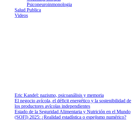
Psiconeuroinmonologia
Salud Publica
Videos
¿Quiénes somos?
Somos un equipo de investigadores, profesionales de la salud y
ramas afines y de la comunicación comprometidos con la promoción
de una salud responsable. El sitio web MiradorSalud cuenta con un
equipo de colaboradores con ética, sentido crítico y responsabilidad
para abordar los temas fundamentales de nuestra página: Salud y
Vida (estilo de vida y nutrición), Vacunas, Salud Pública y Salud
Mental.
Entradas recientes
Eric Kandel: nazismo, psicoanálisis y memoria
El negocio avícola, el déficit energético y la sostenibilidad de
los productores avícolas independientes
Estado de la Seguridad Alimentaria y Nutrición en el Mundo
(SOFI) 2025: ¿Realidad estadística o espejismo numérico?
Nuestra misión