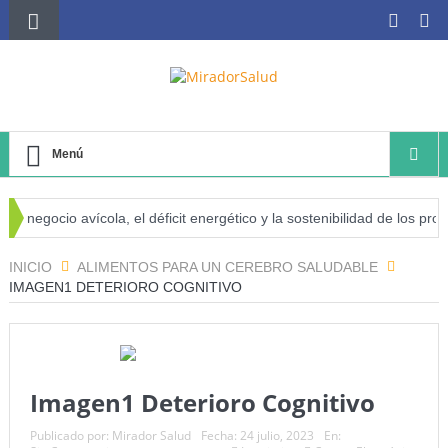
Menú
l negocio avícola, el déficit energético y la sostenibilidad de los produ
iesgo de cáncer
INICIO
ALIMENTOS PARA UN CEREBRO SALUDABLE
IMAGEN1 DETERIORO COGNITIVO
Imagen1 Deterioro Cognitivo
Publicado por:
Mirador Salud
Fecha:
24 julio, 2023
En: